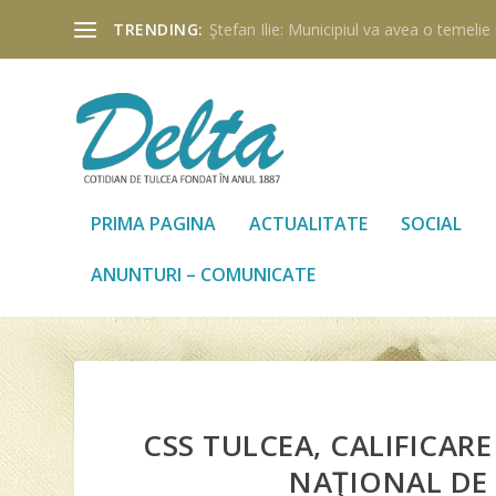
TRENDING:
Ştefan Ilie: Municipiul va avea o temelie ş
PRIMA PAGINA
ACTUALITATE
SOCIAL
ANUNTURI – COMUNICATE
CSS TULCEA, CALIFICAR
NAŢIONAL DE