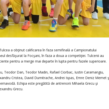
Tulcea a obţinut calificarea în faza semifinală a Campionatului
eul desfăşurat la Focşani, în faza a doua a competiţiei. Tulcenii au
uficiente pentru a merge mai departe în lupta pentru fazele superioare.
osu, Teodor Dan, Teodor Madin, Rafael Ciorbac, Iustin Caramangiu,
xandru Cristea, David Dumitrache, Andrei Ispas, Emre Deniz Memet ş
is Cernavodă. Echipa este pregătită de antrenorii Mihaela Grecu şi
lexandru Grecu.