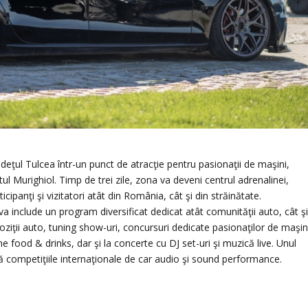
ţul Tulcea într-un punct de atracţie pentru pasionaţii de maşini,
l Murighiol. Timp de trei zile, zona va deveni centrul adrenalinei,
icipanţi şi vizitatori atât din România, cât şi din străinătate.
a include un program diversificat dedicat atât comunităţii auto, cât ş
expoziţii auto, tuning show-uri, concursuri dedicate pasionaţilor de maşin
e food & drinks, dar şi la concerte cu DJ set-uri şi muzică live. Unul
intă competiţiile internaţionale de car audio şi sound performance.