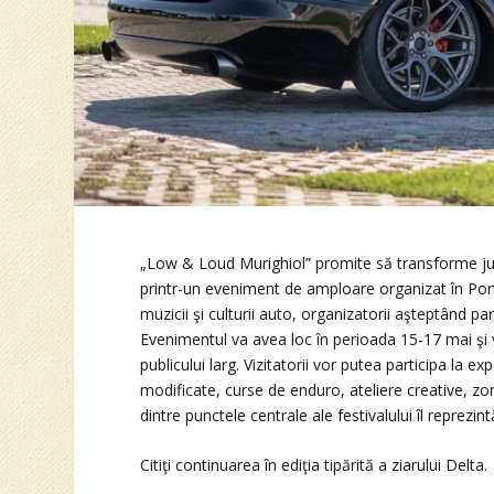
„Low & Loud Murighiol” promite să transforme jude
printr-un eveniment de amploare organizat în Portu
muzicii şi culturii auto, organizatorii aşteptând part
Evenimentul va avea loc în perioada 15-17 mai şi v
publicului larg. Vizitatorii vor putea participa la 
modificate, curse de enduro, ateliere creative, zon
dintre punctele centrale ale festivalului îl reprez
Citiţi continuarea în ediţia tipărită a ziarului Delta.