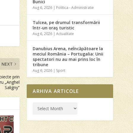
Bunici
Aug 6, 2026
|
Politica - Administratie
Tulcea, pe drumul transformării
într-un oraş turistic
Aug 6, 2026
|
Actualitate
Danubius Arena, neîncăpătoare la
meciul România – Portugalia: Unii
spectatori nu au mai prins loc în
NEXT
tribune
Aug 6, 2026
|
Sport
oiecte prin
tru „Anghel
Saligny”
ARHIVA ARTICOLE