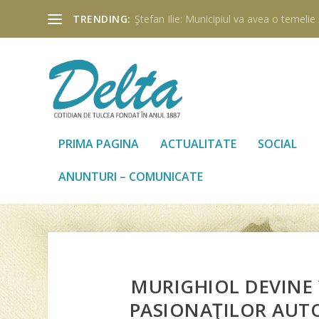
TRENDING:
Ştefan Ilie: Municipiul va avea o temelie ş
PRIMA PAGINA
ACTUALITATE
SOCIAL
ANUNTURI – COMUNICATE
MURIGHIOL DEVINE
PASIONAŢILOR AUTO