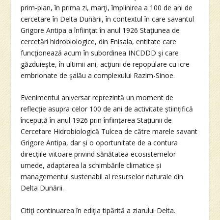
prim-plan, în prima zi, marţi, împlinirea a 100 de ani de
cercetare în Delta Dunării, în contextul în care savantul
Grigore Antipa a înfiinţat în anul 1926 Staţiunea de
cercetări hidrobiologice, din Enisala, entitate care
funcţionează acum în subordinea INCDDD şi care
găzduieşte, în ultimii ani, acţiuni de repopulare cu icre
embrionate de şalău a complexului Razim-Sinoe.
Evenimentul aniversar reprezintă un moment de
reflecție asupra celor 100 de ani de activitate științifică
începută în anul 1926 prin înființarea Stațiunii de
Cercetare Hidrobiologică Tulcea de către marele savant
Grigore Antipa, dar și o oportunitate de a contura
direcțiile viitoare privind sănătatea ecosistemelor
umede, adaptarea la schimbările climatice și
managementul sustenabil al resurselor naturale din
Delta Dunării.
Citiţi continuarea în ediţia tipărită a ziarului Delta.