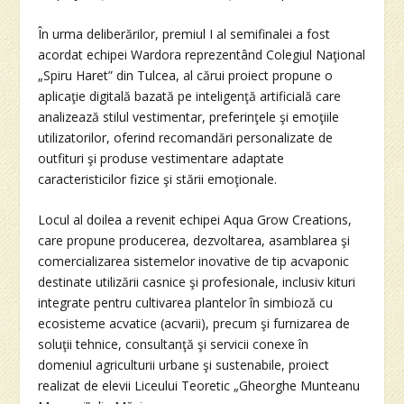
În urma deliberărilor, premiul I al semifinalei a fost
acordat echipei Wardora reprezentând Colegiul Naţional
„Spiru Haret” din Tulcea, al cărui proiect propune o
aplicaţie digitală bazată pe inteligenţă artificială care
analizează stilul vestimentar, preferinţele şi emoţiile
utilizatorilor, oferind recomandări personalizate de
outfituri şi produse vestimentare adaptate
caracteristicilor fizice şi stării emoţionale.
Locul al doilea a revenit echipei Aqua Grow Creations,
care propune producerea, dezvoltarea, asamblarea şi
comercializarea sistemelor inovative de tip acvaponic
destinate utilizării casnice şi profesionale, inclusiv kituri
integrate pentru cultivarea plantelor în simbioză cu
ecosisteme acvatice (acvarii), precum şi furnizarea de
soluţii tehnice, consultanţă şi servicii conexe în
domeniul agriculturii urbane şi sustenabile, proiect
realizat de elevii Liceului Teoretic „Gheorghe Munteanu