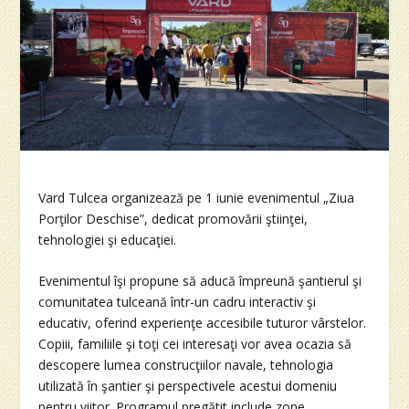
Vard Tulcea organizează pe 1 iunie evenimentul „Ziua
Porţilor Deschise”, dedicat promovării ştiinţei,
tehnologiei şi educaţiei.
Evenimentul îşi propune să aducă împreună şantierul şi
comunitatea tulceană într-un cadru interactiv şi
educativ, oferind experienţe accesibile tuturor vârstelor.
Copiii, familiile şi toţi cei interesaţi vor avea ocazia să
descopere lumea construcţiilor navale, tehnologia
utilizată în şantier şi perspectivele acestui domeniu
pentru viitor. Programul pregătit include zone