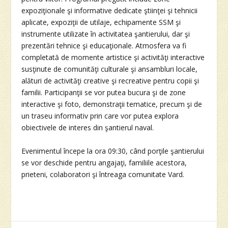
expoziţionale şi informative dedicate ştiinţei şi tehnicii
aplicate, expoziţii de utilaje, echipamente SSM şi
instrumente utilizate în activitatea şantierului, dar şi
prezentări tehnice şi educaţionale. Atmosfera va fi
completată de momente artistice şi activităţi interactive
susţinute de comunităţi culturale şi ansambluri locale,
alături de activităţi creative şi recreative pentru copii şi
familii. Participanţii se vor putea bucura şi de zone
interactive şi foto, demonstraţii tematice, precum şi de
un traseu informativ prin care vor putea explora
obiectivele de interes din şantierul naval.
Evenimentul începe la ora 09:30, când porţile şantierului
se vor deschide pentru angajaţi, familiile acestora,
prieteni, colaboratori şi întreaga comunitate Vard.