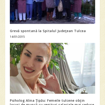
Grevă spontană la Spitalul Judeţean Tulcea
14/01/2015
Psiholog Alina Ţipău: Femeile tulcene obţin
locuri de muncă cu venituri salariale mai reduse