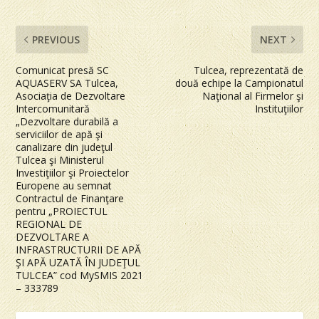
PREVIOUS
NEXT
Comunicat presă SC
Tulcea, reprezentată de
AQUASERV SA Tulcea,
două echipe la Campionatul
Asociaţia de Dezvoltare
Naţional al Firmelor şi
Intercomunitară
Instituţiilor
„Dezvoltare durabilă a
serviciilor de apă şi
canalizare din judeţul
Tulcea şi Ministerul
Investiţiilor şi Proiectelor
Europene au semnat
Contractul de Finanţare
pentru „PROIECTUL
REGIONAL DE
DEZVOLTARE A
INFRASTRUCTURII DE APĂ
ŞI APĂ UZATĂ ÎN JUDEŢUL
TULCEA” cod MySMIS 2021
– 333789