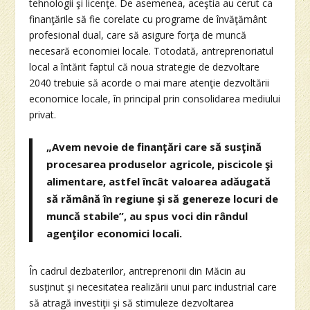
tehnologii şi licenţe. De asemenea, aceştia au cerut ca
finanţările să fie corelate cu programe de învăţământ
profesional dual, care să asigure forţa de muncă
necesară economiei locale. Totodată, antreprenoriatul
local a întărit faptul că noua strategie de dezvoltare
2040 trebuie să acorde o mai mare atenţie dezvoltării
economice locale, în principal prin consolidarea mediului
privat.
„Avem nevoie de finanţări care să susţină
procesarea produselor agricole, piscicole şi
alimentare, astfel încât valoarea adăugată
să rămână în regiune şi să genereze locuri de
muncă stabile”, au spus voci din rândul
agenţilor economici locali.
În cadrul dezbaterilor, antreprenorii din Măcin au
susţinut şi necesitatea realizării unui parc industrial care
să atragă investiţii şi să stimuleze dezvoltarea