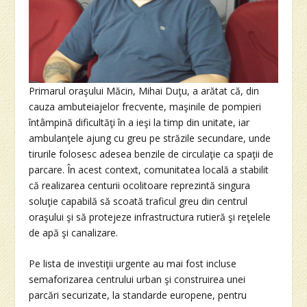
Primarul oraşului Măcin, Mihai Duţu, a arătat că, din
cauza ambuteiajelor frecvente, maşinile de pompieri
întâmpină dificultăţi în a ieşi la timp din unitate, iar
ambulanţele ajung cu greu pe străzile secundare, unde
tirurile folosesc adesea benzile de circulaţie ca spaţii de
parcare. În acest context, comunitatea locală a stabilit
că realizarea centurii ocolitoare reprezintă singura
soluţie capabilă să scoată traficul greu din centrul
oraşului şi să protejeze infrastructura rutieră şi reţelele
de apă şi canalizare.
Pe lista de investiţii urgente au mai fost incluse
semaforizarea centrului urban şi construirea unei
parcări securizate, la standarde europene, pentru