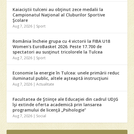
Kaiaciştii tulceni au obţinut zece medalii la
Campionatul Naţional al Cluburilor Sportive
Şcolare
Aug 7, 2026
|
Sport
România încheie grupa cu 4 victorii la FIBA U18
Women’s EuroBasket 2026. Peste 17.700 de
spectatori au susţinut tricolorele la Tulcea
Aug 7, 2026
|
Sport
Economie la energie în Tulcea: unele primării reduc
iluminatul public, altele aşteaptă instrucţiuni
Aug 7, 2026
|
Actualitate
Facultatea de Ştiinţe ale Educaţiei din cadrul UDJG
îşi extinde oferta academică prin lansarea
programului de licenţă „Psihologie”
Aug 7, 2026
|
Social