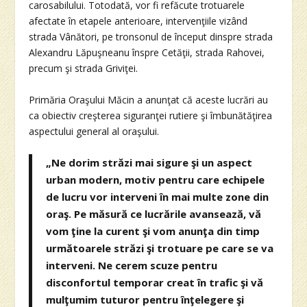
carosabilului. Totodată, vor fi refăcute trotuarele
afectate în etapele anterioare, intervenţiile vizând
strada Vânători, pe tronsonul de început dinspre strada
Alexandru Lăpuşneanu înspre Cetăţii, strada Rahovei,
precum şi strada Griviţei.
Primăria Oraşului Măcin a anunţat că aceste lucrări au
ca obiectiv creşterea siguranţei rutiere şi îmbunătăţirea
aspectului general al oraşului.
„Ne dorim străzi mai sigure şi un aspect
urban modern, motiv pentru care echipele
de lucru vor interveni în mai multe zone din
oraş. Pe măsură ce lucrările avansează, vă
vom ţine la curent şi vom anunţa din timp
următoarele străzi şi trotuare pe care se va
interveni. Ne cerem scuze pentru
disconfortul temporar creat în trafic şi vă
mulţumim tuturor pentru înţelegere şi