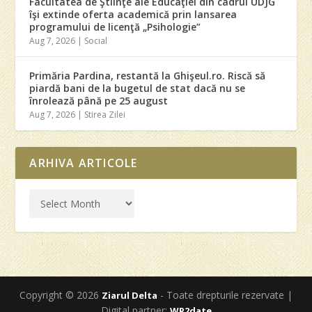
Facultatea de Ştiinţe ale Educaţiei din cadrul UDJG
îşi extinde oferta academică prin lansarea
programului de licenţă „Psihologie”
Aug 7, 2026
|
Social
Primăria Pardina, restantă la Ghişeul.ro. Riscă să
piardă bani de la bugetul de stat dacă nu se
înrolează până pe 25 august
Aug 7, 2026
|
Stirea Zilei
ARHIVA ARTICOLE
Copyright © 2026
- Toate drepturile rezervate |
Ziarul Delta
Digital partner:
WP2date