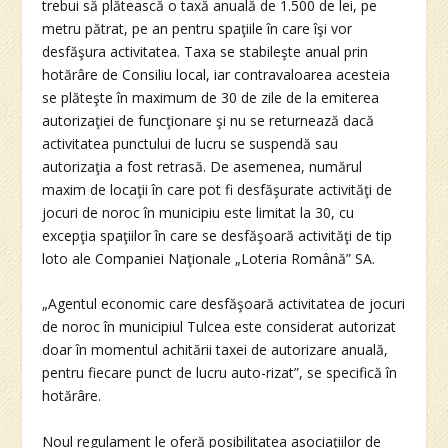
trebui să plătească o taxă anuală de 1.500 de lei, pe
metru pătrat, pe an pentru spaţiile în care îşi vor
desfăşura activitatea. Taxa se stabileşte anual prin
hotărâre de Consiliu local, iar contravaloarea acesteia
se plăteşte în maximum de 30 de zile de la emiterea
autorizaţiei de funcţionare şi nu se returnează dacă
activitatea punctului de lucru se suspendă sau
autorizaţia a fost retrasă. De asemenea, numărul
maxim de locaţii în care pot fi desfăşurate activităţi de
jocuri de noroc în municipiu este limitat la 30, cu
excepţia spaţiilor în care se desfăşoară activităţi de tip
loto ale Companiei Naţionale „Loteria Română” SA.
„Agentul economic care desfăşoară activitatea de jocuri
de noroc în municipiul Tulcea este considerat autorizat
doar în momentul achitării taxei de autorizare anuală,
pentru fiecare punct de lucru auto-rizat”, se specifică în
hotărâre.
Noul regulament le oferă posibilitatea asociaţiilor de