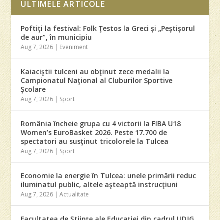
ULTIMELE ARTICOLE
Poftiţi la festival: Folk Ţestos la Greci şi „Peştişorul
de aur”, în municipiu
Aug 7, 2026
|
Eveniment
Kaiaciştii tulceni au obţinut zece medalii la
Campionatul Naţional al Cluburilor Sportive
Şcolare
Aug 7, 2026
|
Sport
România încheie grupa cu 4 victorii la FIBA U18
Women’s EuroBasket 2026. Peste 17.700 de
spectatori au susţinut tricolorele la Tulcea
Aug 7, 2026
|
Sport
Economie la energie în Tulcea: unele primării reduc
iluminatul public, altele aşteaptă instrucţiuni
Aug 7, 2026
|
Actualitate
Facultatea de Ştiinţe ale Educaţiei din cadrul UDJG