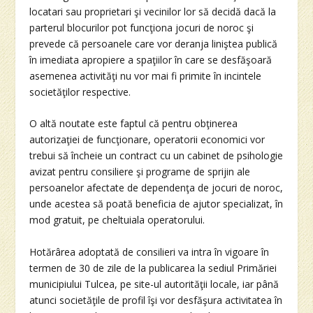
locatari sau proprietari şi vecinilor lor să decidă dacă la
parterul blocurilor pot funcţiona jocuri de noroc şi
prevede că persoanele care vor deranja liniştea publică
în imediata apropiere a spaţiilor în care se desfăşoară
asemenea activităţi nu vor mai fi primite în incintele
societăţilor respective.
O altă noutate este faptul că pentru obţinerea
autorizaţiei de funcţionare, operatorii economici vor
trebui să încheie un contract cu un cabinet de psihologie
avizat pentru consiliere şi programe de sprijin ale
persoanelor afectate de dependenţa de jocuri de noroc,
unde acestea să poată beneficia de ajutor specializat, în
mod gratuit, pe cheltuiala operatorului.
Hotărârea adoptată de consilieri va intra în vigoare în
termen de 30 de zile de la publicarea la sediul Primăriei
municipiului Tulcea, pe site-ul autorităţii locale, iar până
atunci societăţile de profil îşi vor desfăşura activitatea în