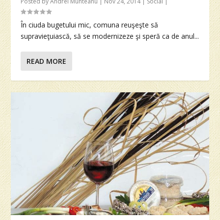
Posted by
Andrei Munteanu
|
Nov 24, 2014
|
Social
|
În ciuda bugetului mic, comuna reuşeşte să
supravieţuiască, să se modernizeze şi speră ca de anul...
READ MORE