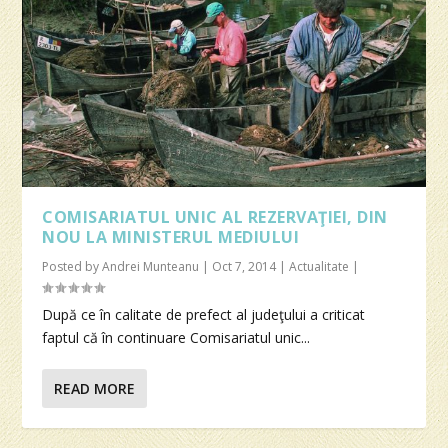
COMISARIATUL UNIC AL REZERVAŢIEI, DIN
NOU LA MINISTERUL MEDIULUI
Posted by
Andrei Munteanu
|
Oct 7, 2014
|
Actualitate
|
După ce în calitate de prefect al judeţului a criticat
faptul că în continuare Comisariatul unic...
READ MORE