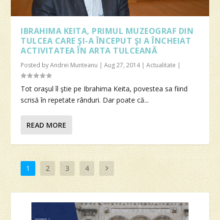
IBRAHIMA KEITA, PRIMUL MUZEOGRAF DIN
TULCEA CARE ŞI-A ÎNCEPUT ŞI A ÎNCHEIAT
ACTIVITATEA ÎN ARTA TULCEANĂ
Posted by
Andrei Munteanu
|
Aug 27, 2014
|
Actualitate
|
Tot oraşul îl ştie pe Ibrahima Keita, povestea sa fiind
scrisă în repetate rânduri. Dar poate că...
READ MORE
1
2
3
4