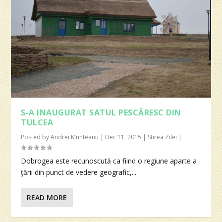
S-A INAUGURAT SATUL PESCĂRESC DIN
TULCEA
Posted by
Andrei Munteanu
|
Dec 11, 2015
|
Stirea Zilei
|
Dobrogea este recunoscută ca fiind o regiune aparte a
ţării din punct de vedere geografic,...
READ MORE