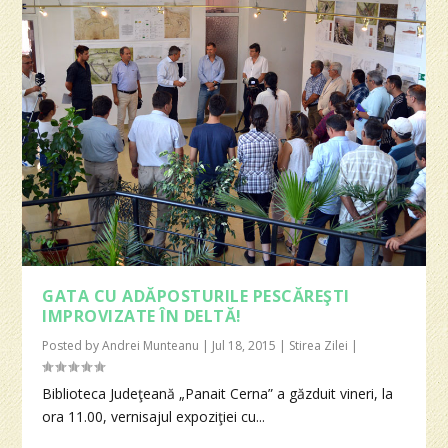
GATA CU ADĂPOSTURILE PESCĂREŞTI
IMPROVIZATE ÎN DELTĂ!
Posted by
Andrei Munteanu
|
Jul 18, 2015
|
Stirea Zilei
|
Biblioteca Judeţeană „Panait Cerna” a găzduit vineri, la
ora 11.00, vernisajul expoziţiei cu...