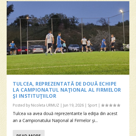
TULCEA, REPREZENTATĂ DE DOUĂ ECHIPE
LA CAMPIONATUL NAŢIONAL AL FIRMELOR
ŞI INSTITUŢIILOR
Posted by
Nicoleta URMUZ
|
Jun 19, 2026
|
Sport
|
Tulcea va avea două reprezentante la ediţia din acest
an a Campionatului Naţional al Firmelor şi...
READ MORE