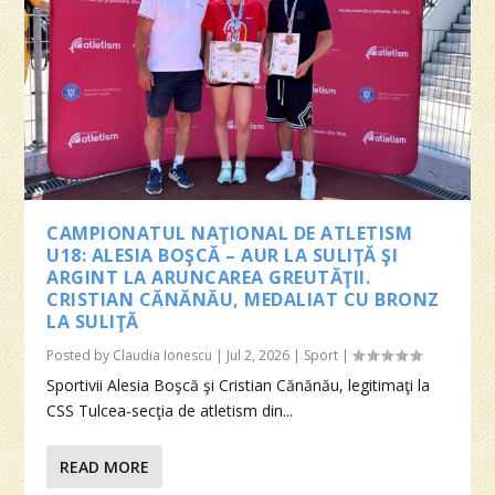
CAMPIONATUL NAŢIONAL DE ATLETISM
U18: ALESIA BOŞCĂ – AUR LA SULIŢĂ ŞI
ARGINT LA ARUNCAREA GREUTĂŢII.
CRISTIAN CĂNĂNĂU, MEDALIAT CU BRONZ
LA SULIŢĂ
Posted by
Claudia Ionescu
|
Jul 2, 2026
|
Sport
|
Sportivii Alesia Boşcă şi Cristian Cănănău, legitimaţi la
CSS Tulcea-secţia de atletism din...
READ MORE