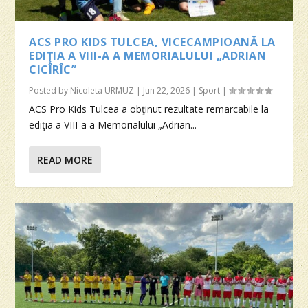
ACS PRO KIDS TULCEA, VICECAMPIOANĂ LA
EDIŢIA A VIII-A A MEMORIALULUI „ADRIAN
CICÎRÎC”
Posted by
Nicoleta URMUZ
|
Jun 22, 2026
|
Sport
|
ACS Pro Kids Tulcea a obţinut rezultate remarcabile la
ediţia a VIII-a a Memorialului „Adrian...
READ MORE