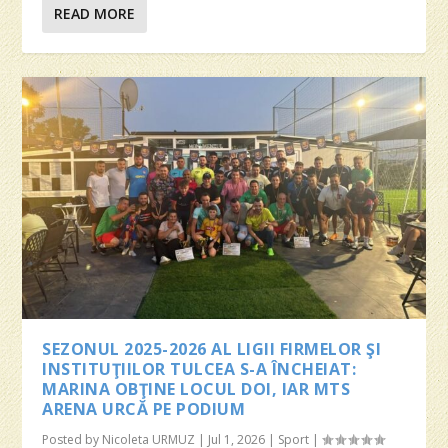
READ MORE
SEZONUL 2025-2026 AL LIGII FIRMELOR ŞI
INSTITUŢIILOR TULCEA S-A ÎNCHEIAT:
MARINA OBŢINE LOCUL DOI, IAR MTS
ARENA URCĂ PE PODIUM
Posted by
Nicoleta URMUZ
|
Jul 1, 2026
|
Sport
|