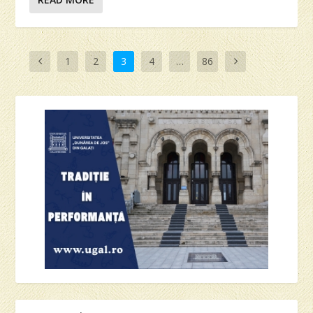
1
2
3
4
…
86