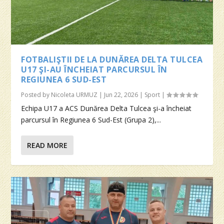
FOTBALIŞTII DE LA DUNĂREA DELTA TULCEA
U17 ŞI-AU ÎNCHEIAT PARCURSUL ÎN
REGIUNEA 6 SUD-EST
Posted by
Nicoleta URMUZ
|
Jun 22, 2026
|
Sport
|
Echipa U17 a ACS Dunărea Delta Tulcea şi-a încheiat
parcursul în Regiunea 6 Sud-Est (Grupa 2),...
READ MORE