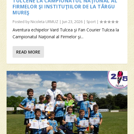
TULCENE LA CAMPIONATUL NAŢIONAL AL
FIRMELOR ŞI INSTITUŢIILOR DE LA TÂRGU
MUREŞ
Posted by
Nicoleta URMUZ
|
Jun 23, 2026
|
Sport
|
Aventura echipelor Vard Tulcea şi Fan Courier Tulcea la
Campionatul Naţional al Firmelor şi...
READ MORE