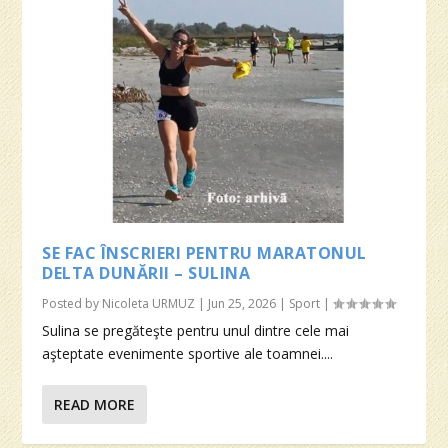
SE FAC ÎNSCRIERI PENTRU MARATONUL
DELTA DUNĂRII – SULINA
Posted by
Nicoleta URMUZ
|
Jun 25, 2026
|
Sport
|
Sulina se pregăteşte pentru unul dintre cele mai
aşteptate evenimente sportive ale toamnei....
READ MORE