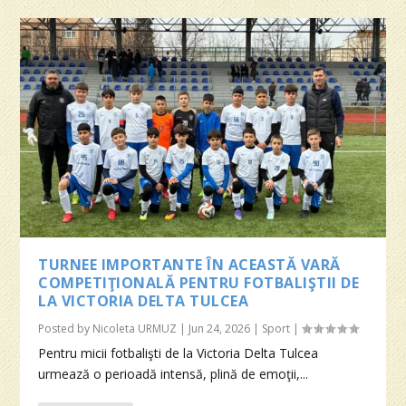
TURNEE IMPORTANTE ÎN ACEASTĂ VARĂ
COMPETIŢIONALĂ PENTRU FOTBALIŞTII DE
LA VICTORIA DELTA TULCEA
Posted by
Nicoleta URMUZ
|
Jun 24, 2026
|
Sport
|
Pentru micii fotbalişti de la Victoria Delta Tulcea
urmează o perioadă intensă, plină de emoţii,...