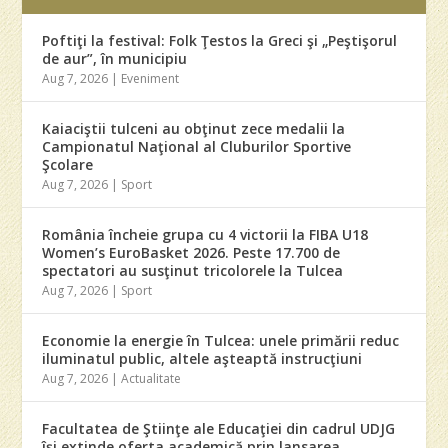
Poftiţi la festival: Folk Ţestos la Greci şi „Peştişorul
de aur”, în municipiu
Aug 7, 2026
|
Eveniment
Kaiaciştii tulceni au obţinut zece medalii la
Campionatul Naţional al Cluburilor Sportive
Şcolare
Aug 7, 2026
|
Sport
România încheie grupa cu 4 victorii la FIBA U18
Women’s EuroBasket 2026. Peste 17.700 de
spectatori au susţinut tricolorele la Tulcea
Aug 7, 2026
|
Sport
Economie la energie în Tulcea: unele primării reduc
iluminatul public, altele aşteaptă instrucţiuni
Aug 7, 2026
|
Actualitate
Facultatea de Ştiinţe ale Educaţiei din cadrul UDJG
îşi extinde oferta academică prin lansarea