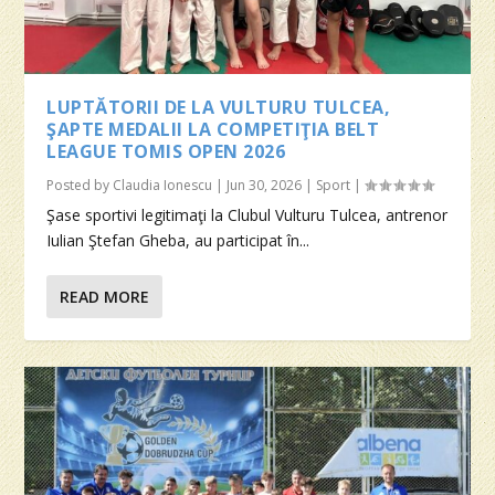
LUPTĂTORII DE LA VULTURU TULCEA,
ŞAPTE MEDALII LA COMPETIŢIA BELT
LEAGUE TOMIS OPEN 2026
Posted by
Claudia Ionescu
|
Jun 30, 2026
|
Sport
|
Şase sportivi legitimaţi la Clubul Vulturu Tulcea, antrenor
Iulian Ştefan Gheba, au participat în...
READ MORE