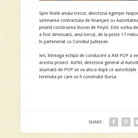
Spre finele anului trecut, directorul Agenţiei Naţi
semnarea contractului de finanţare cu Autorita
privind construirea Bursei de Peşte. Este vorba de
a fost diminuată, anul trecut, de la peste 17 mili
în parteneriat cu Consiliul Judeţean.
Ieri, întreaga echipă de conducere a AM POP a veni
acestui proiect. Astfel, directorul general al Auto
asumată de POP se va aloca după ce autorităţile j
terenului pe care va fi construită Bursa.
SHARE: