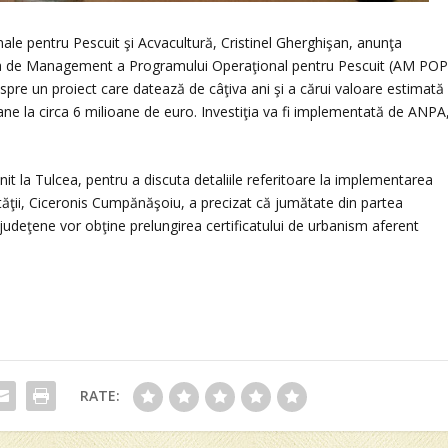
onale pentru Pescuit şi Acvacultură, Cristinel Gherghişan, anunţa
tea de Management a Programului Operaţional pentru Pescuit (AM POP
spre un proiect care datează de câţiva ani şi a cărui valoare estimată
oane la circa 6 milioane de euro. Investiţia va fi implementată de ANPA
t la Tulcea, pentru a discuta detaliile referitoare la implementarea
rităţii, Ciceronis Cumpănăşoiu, a precizat că jumătate din partea
udeţene vor obţine prelungirea certificatului de urbanism aferent
RATE: