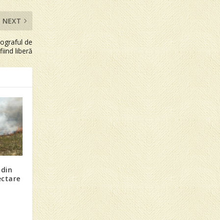
NEXT
tograful de
fiind liberă
 din
ectare