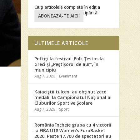
Citiţi articolele complete în ediţia
tipărită!
ABONEAZA-TE AICI!
ULTIMELE ARTICOLE
Poftiţi la festival: Folk Ţestos la
Greci şi „Peştişorul de aur”, în
municipiu
Aug 7, 2026
|
Eveniment
Kaiaciştii tulceni au obţinut zece
medalii la Campionatul Naţional al
Cluburilor Sportive Şcolare
Aug 7, 2026
|
Sport
România încheie grupa cu 4 victorii
la FIBA U18 Women’s EuroBasket
2026. Peste 17.700 de spectatori au