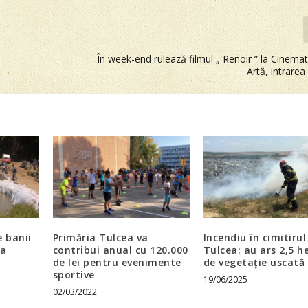
În week-end rulează filmul „ Renoir ” la Cinema
Artă, intrarea 
e banii
Primăria Tulcea va
Incendiu în cimitirul
ea
contribui anual cu 120.000
Tulcea: au ars 2,5 h
de lei pentru evenimente
de vegetaţie uscată
sportive
19/06/2025
02/03/2022