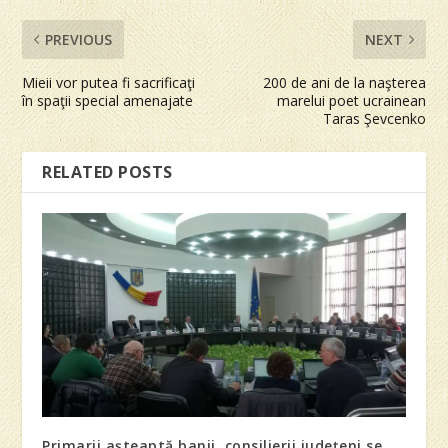
PREVIOUS
NEXT
Mieii vor putea fi sacrificaţi
200 de ani de la naşterea
în spaţii special amenajate
marelui poet ucrainean
Taras Şevcenko
RELATED POSTS
Primarii aşteaptă banii, consilierii judeţeni se