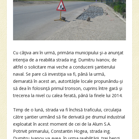
Cu câţiva ani în urmă, primăria municipiului şi-a anunţat
intenţia de a reabilita strada ing. Dumitru Ivanov, de
altfel o solicitare mai veche a conducerii şantierului
naval. Se pare că investiţia va fi, până la urmă,
demarată în acest an, autorităţile locale propunându-şi
să dea în folosinţă primul tronson, cuprins între gară şi
trecerea la nivel cu calea ferată, până la finele lui 2014.
Timp de o lună, strada va fi închisă traficului, circulaţia
către şantier urmând să fie derivată pe drumul industrial
exploatat în acest moment de cei de la Alum S.A.
Potrivit primarului, Constantin Hogea, strada ing.
Dumitru Ivanov va avea, în urma reabilitării, trei benzi.