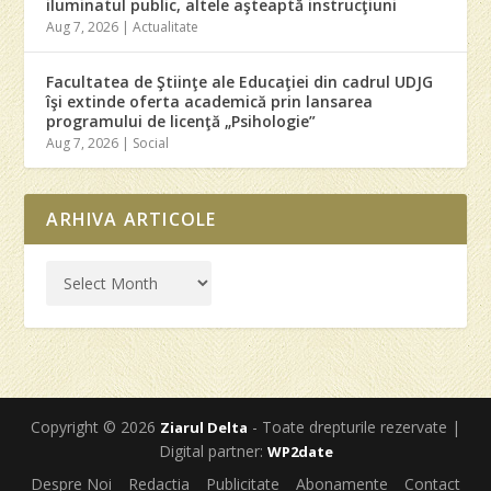
iluminatul public, altele aşteaptă instrucţiuni
Aug 7, 2026
|
Actualitate
Facultatea de Ştiinţe ale Educaţiei din cadrul UDJG
îşi extinde oferta academică prin lansarea
programului de licenţă „Psihologie”
Aug 7, 2026
|
Social
ARHIVA ARTICOLE
Copyright © 2026
- Toate drepturile rezervate |
Ziarul Delta
Digital partner:
WP2date
Despre Noi
Redactia
Publicitate
Abonamente
Contact