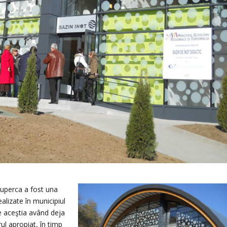
Ciuperca a fost una
ealizate în municipiul
tre aceştia având deja
rul apropiat, în timp