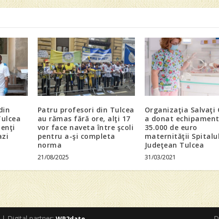
din
Patru profesori din Tulcea
Organizaţia Salvaţi 
Tulcea
au rămas fără ore, alţi 17
a donat echipament
ienţi
vor face naveta între şcoli
35.000 de euro
azi
pentru a-şi completa
maternităţii Spitalu
norma
Judeţean Tulcea
21/08/2025
31/03/2021
 | Digital partner:
D
WP2date