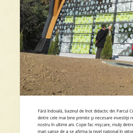
Fără îndoială, bazinul de înot didactic din Parcul 
dintre cele mai bine primite şi necesare investiţii r
nostru în ultimii ani. Copiii fac mişcare, mulţi din
mari şanse de a se afirma la nivel naţional în viito