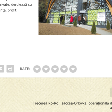
private, derulează cu
nţă, profit.
A
RATE:
Trecerea Ro-Ro, Isaccea-Orlovka, operaţională 
a