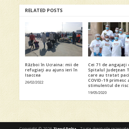
RELATED POSTS
Război în Ucraina: mii de
Cei 71 de angajaţi 
refugiaţi au ajuns ieri în
Spitalul Judeţean 
Isaccea
care au tratat pac
COVID-19 primesc 
26/02/2022
stimulentul de risc
19/05/2020
Copyright © 2026
- Toate drepturile rezervate
Ziarul Delta