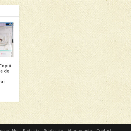
Copiii
e de
lui
espre Noi
Redactia
Publicitate
Abonamente
Contact