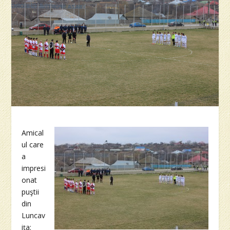
Amical
ul care
a
impresi
onat
puştii
din
Luncav
iţa: