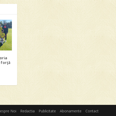
toria
 forţă
espre Noi
Redactia
Publicitate
Abonamente
Contact