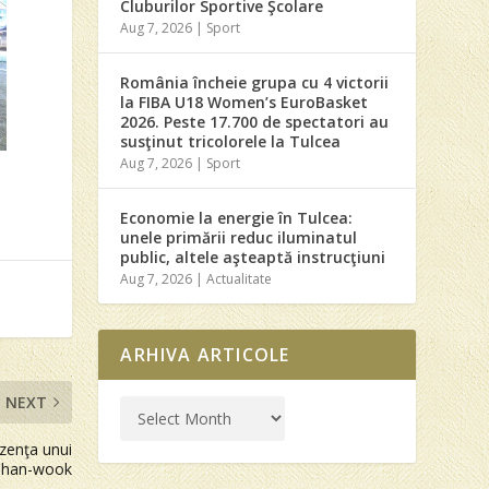
Cluburilor Sportive Şcolare
Aug 7, 2026
|
Sport
România încheie grupa cu 4 victorii
la FIBA U18 Women’s EuroBasket
2026. Peste 17.700 de spectatori au
susţinut tricolorele la Tulcea
Aug 7, 2026
|
Sport
Economie la energie în Tulcea:
unele primării reduc iluminatul
public, altele aşteaptă instrucţiuni
Aug 7, 2026
|
Actualitate
ARHIVA ARTICOLE
NEXT
ezenţa unui
k Chan-wook