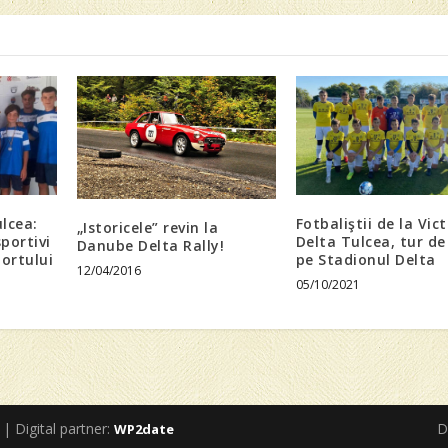
lcea:
Fotbaliştii de la Vic
„Istoricele” revin la
sportivi
Delta Tulcea, tur de
Danube Delta Rally!
portului
pe Stadionul Delta
12/04/2016
05/10/2021
 | Digital partner:
D
WP2date