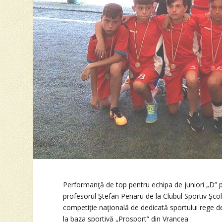
Performanţă de top pentru echipa de juniori „D” 
profesorul Ştefan Penaru de la Clubul Sportiv Şcol
competiţie naţională de dedicată sportului rege 
la baza sportivă „Prosport” din Vrancea.