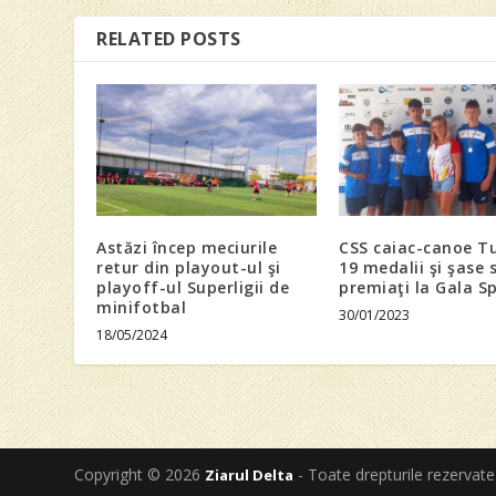
RELATED POSTS
Astăzi încep meciurile
CSS caiac-canoe Tu
retur din playout-ul şi
19 medalii şi şase 
playoff-ul Superligii de
premiaţi la Gala S
minifotbal
30/01/2023
18/05/2024
Copyright © 2026
- Toate drepturile rezervate
Ziarul Delta