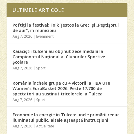
ULTIMELE ARTICOLE
Poftiţi la festival: Folk Ţestos la Greci şi „Peştişorul
de aur”, în municipiu
Aug 7, 2026
|
Eveniment
Kaiaciştii tulceni au obţinut zece medalii la
Campionatul Naţional al Cluburilor Sportive
Şcolare
Aug 7, 2026
|
Sport
România încheie grupa cu 4 victorii la FIBA U18
Women’s EuroBasket 2026. Peste 17.700 de
spectatori au susţinut tricolorele la Tulcea
Aug 7, 2026
|
Sport
Economie la energie în Tulcea: unele primării reduc
iluminatul public, altele aşteaptă instrucţiuni
Aug 7, 2026
|
Actualitate