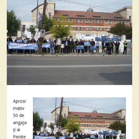
Aproxi
mativ
50 de
angaja
ţi ai
Penite