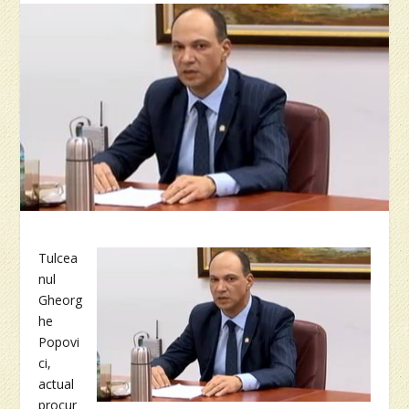
Tulcea
nul
Gheorg
he
Popovi
ci,
actual
procur