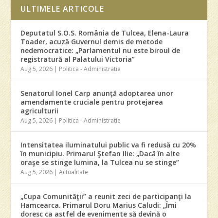
ULTIMELE ARTICOLE
Deputatul S.O.S. România de Tulcea, Elena-Laura
Toader, acuză Guvernul demis de metode
nedemocratice: „Parlamentul nu este biroul de
registratură al Palatului Victoria”
Aug 5, 2026
|
Politica - Administratie
Senatorul Ionel Carp anunţă adoptarea unor
amendamente cruciale pentru protejarea
agriculturii
Aug 5, 2026
|
Politica - Administratie
Intensitatea iluminatului public va fi redusă cu 20%
în municipiu. Primarul Ştefan Ilie: „Dacă în alte
oraşe se stinge lumina, la Tulcea nu se stinge”
Aug 5, 2026
|
Actualitate
„Cupa Comunităţii” a reunit zeci de participanţi la
Hamcearca. Primarul Doru Marius Caludi: „Îmi
doresc ca astfel de evenimente să devină o