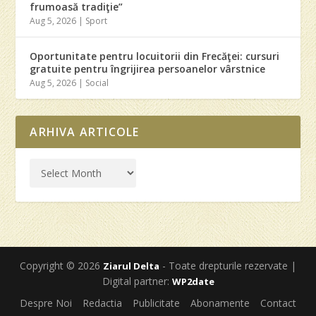
frumoasă tradiţie”
Aug 5, 2026
|
Sport
Oportunitate pentru locuitorii din Frecăţei: cursuri
gratuite pentru îngrijirea persoanelor vârstnice
Aug 5, 2026
|
Social
ARHIVA ARTICOLE
Copyright © 2026
- Toate drepturile rezervate |
Ziarul Delta
Digital partner:
WP2date
Despre Noi
Redactia
Publicitate
Abonamente
Contact