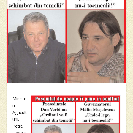
Ministr
ul
Agricult
urii,
Petre
Daea a