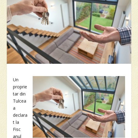
Un
proprie
tar din
Tulcea
a
declara
t la
Fisc
anul