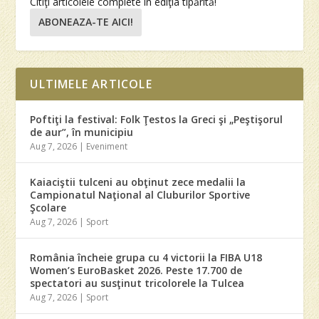
Citiţi articolele complete în ediţia tipărită!
ABONEAZA-TE AICI!
ULTIMELE ARTICOLE
Poftiţi la festival: Folk Ţestos la Greci şi „Peştişorul
de aur”, în municipiu
Aug 7, 2026
|
Eveniment
Kaiaciştii tulceni au obţinut zece medalii la
Campionatul Naţional al Cluburilor Sportive
Şcolare
Aug 7, 2026
|
Sport
România încheie grupa cu 4 victorii la FIBA U18
Women’s EuroBasket 2026. Peste 17.700 de
spectatori au susţinut tricolorele la Tulcea
Aug 7, 2026
|
Sport