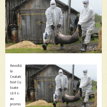
Revoltă
la
Ceatalc
hioi! Cu
toate
că li s-
au
promis