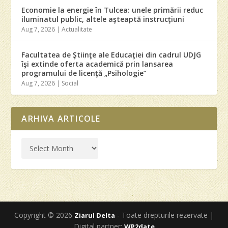
Economie la energie în Tulcea: unele primării reduc
iluminatul public, altele aşteaptă instrucţiuni
Aug 7, 2026
|
Actualitate
Facultatea de Ştiinţe ale Educaţiei din cadrul UDJG
îşi extinde oferta academică prin lansarea
programului de licenţă „Psihologie”
Aug 7, 2026
|
Social
ARHIVA ARTICOLE
Copyright © 2026
- Toate drepturile rezervate |
Ziarul Delta
Digital partner:
WP2date