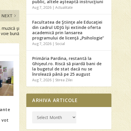
public, altele aşteaptă instrucţiuni
Aug 7, 2026
|
Actualitate
NEXT
Facultatea de Ştiinţe ale Educaţiei
din cadrul UDJG îşi extinde oferta
, muzică şi
academică prin lansarea
voie bună
programului de licenţă „Psihologie”
Aug 7, 2026
|
Social
Primăria Pardina, restantă la
Ghişeul.ro. Riscă să piardă bani de
la bugetul de stat dacă nu se
înrolează până pe 25 august
Aug 7, 2026
|
Stirea Zilei
ARHIVA ARTICOLE
i
tante
a vot