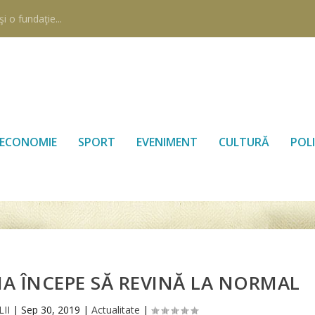
i o fundaţie...
ECONOMIE
SPORT
EVENIMENT
CULTURĂ
POLI
ŢIA ÎNCEPE SĂ REVINĂ LA NORMAL
II
|
Sep 30, 2019
|
Actualitate
|