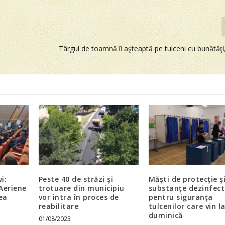
Târgul de toamnă îi aşteaptă pe tulceni cu bunătăţi
i:
Peste 40 de străzi şi
Măşti de protecţie ş
Aeriene
trotuare din municipiu
substanţe dezinfec
cea
vor intra în proces de
pentru siguranţa
reabilitare
tulcenilor care vin l
duminică
01/08/2023