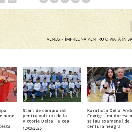
VENUS – ÎMPREUNĂ PENTRU O VIAȚĂ ÎN S
hipa
Start de campionat
Karatista Delia-And
te bune
pentru vulturii de la
Covrig: „Îmi doresc 
Victoria Delta Tulcea
să iau examenul de
cesta
centură neagră”
12/03/2026