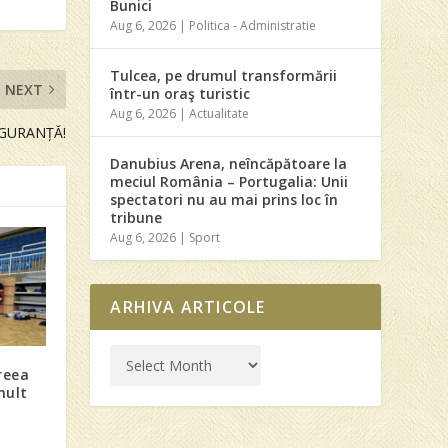
Bunici
Aug 6, 2026
|
Politica - Administratie
Tulcea, pe drumul transformării
NEXT
într-un oraş turistic
Aug 6, 2026
|
Actualitate
IGURANȚĂ!
Danubius Arena, neîncăpătoare la
meciul România – Portugalia: Unii
spectatori nu au mai prins loc în
tribune
Aug 6, 2026
|
Sport
ARHIVA ARTICOLE
reea
mult