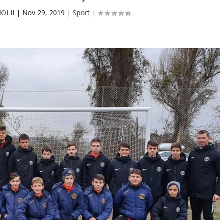
MOLII
|
Nov 29, 2019
|
Sport
|