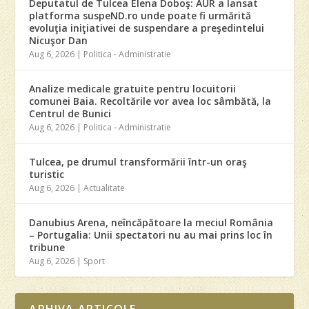
Deputatul de Tulcea Elena Doboş: AUR a lansat
platforma suspeND.ro unde poate fi urmărită
evoluţia iniţiativei de suspendare a preşedintelui
Nicuşor Dan
Aug 6, 2026
|
Politica - Administratie
Analize medicale gratuite pentru locuitorii
comunei Baia. Recoltările vor avea loc sâmbătă, la
Centrul de Bunici
Aug 6, 2026
|
Politica - Administratie
Tulcea, pe drumul transformării într-un oraş
turistic
Aug 6, 2026
|
Actualitate
Danubius Arena, neîncăpătoare la meciul România
– Portugalia: Unii spectatori nu au mai prins loc în
tribune
Aug 6, 2026
|
Sport
ARHIVA ARTICOLE