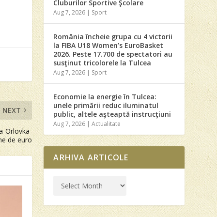
Cluburilor Sportive Şcolare
Aug 7, 2026
|
Sport
România încheie grupa cu 4 victorii
la FIBA U18 Women’s EuroBasket
2026. Peste 17.700 de spectatori au
susţinut tricolorele la Tulcea
Aug 7, 2026
|
Sport
Economie la energie în Tulcea:
unele primării reduc iluminatul
NEXT
public, altele aşteaptă instrucţiuni
Aug 7, 2026
|
Actualitate
ea-Orlovka-
ane de euro
ARHIVA ARTICOLE