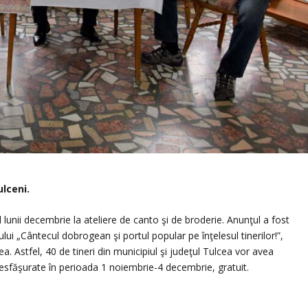
ulceni.
l lunii decembrie la ateliere de canto şi de broderie. Anunţul a fost
tului „Cântecul dobrogean şi portul popular pe înţelesul tinerilor!”,
a. Astfel, 40 de tineri din municipiul şi judeţul Tulcea vor avea
 desfăşurate în perioada 1 noiembrie-4 decembrie, gratuit.