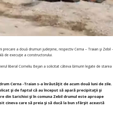
ării precare a două drumuri judeţene, respectiv Cerna – Traian şi Zebil 
ală de execuţie a constructorului.
ierul liberal Corneliu Bejan a solicitat câteva lămuriri legate de starea
rum Cerna -Traian s-a înrăutăţit de acum două luni de zile.
icat şi de faptul că au început să apară precipitaţii şi
şire din Sarichioi şi în comuna Zebil drumul este aproape
sit cineva care să preia şi să ducă la bun sfârşit această