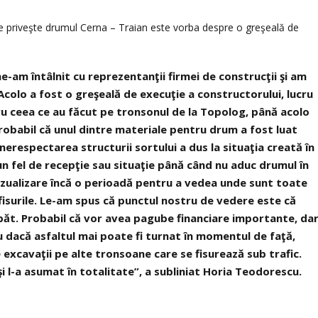
ce priveşte drumul Cerna – Traian este vorba despre o greşeală de
e-am întâlnit cu reprezentanţii firmei de construcţii şi am
. Acolo a fost o greşeală de execuţie a constructorului, lucru
ru ceea ce au făcut pe tronsonul de la Topolog, până acolo
Probabil că unul dintre materiale pentru drum a fost luat
 nerespectarea structurii sortului a dus la situaţia creată în
n fel de recepţie sau situaţie până când nu aduc drumul în
vizualizare încă o perioadă pentru a vedea unde sunt toate
 fisurile. Le-am spus că punctul nostru de vedere este că
capăt. Probabil că vor avea pagube financiare importante, da
u dacă asfaltul mai poate fi turnat în momentul de faţă,
 excavaţii pe alte tronsoane care se fisurează sub trafic.
şi l-a asumat în totalitate”, a subliniat Horia Teodorescu.