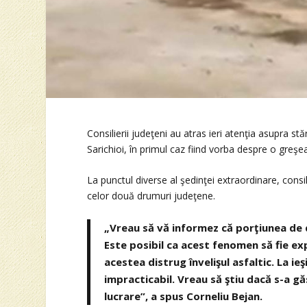
Consilierii judeţeni au atras ieri atenţia asupra st
Sarichioi, în primul caz fiind vorba despre o greşe
La punctul diverse al şedinţei extraordinare, consil
celor două drumuri judeţene.
„Vreau să vă informez că porţiunea de d
Este posibil ca acest fenomen să fie expl
acestea distrug învelişul asfaltic. La ie
impracticabil. Vreau să ştiu dacă s-a gă
lucrare”, a spus Corneliu Bejan.