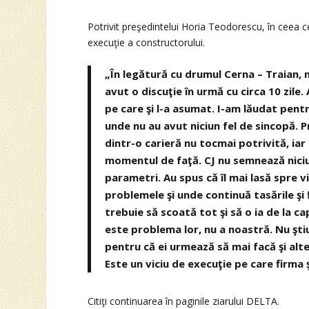
Potrivit preşedintelui Horia Teodorescu, în ceea 
execuţie a constructorului.
„În legătură cu drumul Cerna – Traian, n
avut o discuţie în urmă cu circa 10 zile
pe care şi l-a asumat. I-am lăudat pent
unde nu au avut niciun fel de sincopă. 
dintr-o carieră nu tocmai potrivită, iar
momentul de faţă. CJ nu semnează niciu
parametri. Au spus că îl mai lasă spre 
problemele şi unde continuă tasările şi
trebuie să scoată tot şi să o ia de la 
este problema lor, nu a noastră. Nu şti
pentru că ei urmează să mai facă şi alte
Este un viciu de execuţie pe care firma 
Citiţi continuarea în paginile ziarului DELTA.