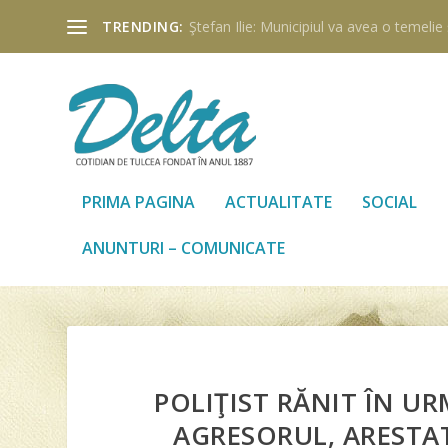
TRENDING:
Ştefan Ilie: Municipiul va avea o temelie ş
PRIMA PAGINA
ACTUALITATE
SOCIAL
ANUNTURI – COMUNICATE
POLIŢIST RĂNIT ÎN U
AGRESORUL, ARESTAT