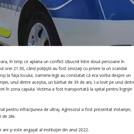
eara, în timp ce aplana un conflict izbucnit între două persoane în
l orei 21:30, când poliţiştii au fost sesizaţi cu privire la un scandal
unşi la faţa locului, oamenii legii au constatat că era vorba despre un
nţiei, unul dintre aceştia, un bărbat de 39 de ani, l-a lovit pe unul dintr
ent în zona capului. Victima a fost transportată la spital pentru îngrijiri
l pentru infracţiunea de ultraj. Agresorul a fost prezentat instanţei,
 de zile.
 ani şi este angajat al instituţiei din anul 2022.