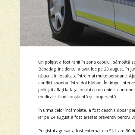
Un poliţist a fost rănit în zona capului, sâmbătă s
Babadag. Incidentul a avut loc pe 23 august, în juru
izbucnit în localitate între mai multe persoane. Aj
conflict spontan între doi bărbaţi. În timpul interve
poliţiştii aflaţi la faţa locului cu un obiect contond
medicale, fiind conştientă şi cooperantă.
În urma celor întâmplate, a fost deschis dosar pena
iar pe 24 august a fost arestat preventiv pentru 30
Poliţistul agresat a fost externat din SJU, are 30 de