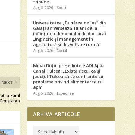
tribune
Aug 6, 2026
|
Sport
Universitatea „Dunărea de Jos” din
Galaţi aniversează 10 ani de la
înfiinţarea domeniului de doctorat
„Inginerie şi management în
agricultură şi dezvoltare rurală”
Aug 6, 2026
|
Social
Mihai Duţu, preşedintele ADI Apă-
Canal Tulcea: „Există riscul ca şi
judeţul Tulcea să se confrunte cu
probleme privind alimentarea cu
NEXT
apă”
Aug 6, 2026
|
Economie
at la Farul
Constanţa
ARHIVA ARTICOLE