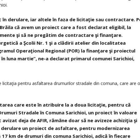
hioi.
n derulare, iar altele în faza de licitaţie sau contractare. P
răila că avem un proiect care a fost declarat eligibil, la
ente şi să ne pregătim de contractare şi finanţare.
etică a Şcolii Nr. 1 şi a clădirii atelier din localitatea
gramul Operaţional Regional (POR) la finanţare şi proiectul
n luna martie”, ne-a declarat primarul comunei Sarichioi,
e licitaţia pentru asfaltarea drumurilor stradale din comuna, care are 
rea care este în atribuire la a doua licitaţie, pentru că
Drumuri Stradale în Comuna Sarichioi, un proiect în valoare
t avizat deja de AFIR, rămâne doar să ne avizeze achiziţia şi
 derulare un proiect de asfaltare, pentru modernizarea
 17 km de drumuri din comuna Sarichioi, adică în fiecare