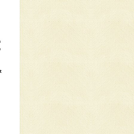
n
a
t