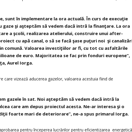
e, sunt în implementare la ora actuală. În curs de execuţie
 gaze şi aşteptăm să vedem dacă intră la finanţare. La ora
re a şcolii, realizarea atelierului, construire unui after-
roiect cu apă canal, o să se facă şase puţuri noi şi canalizări
n comună. Valoarea investiţiilor ar fi, cu tot cu asfaltările
 milioane de euro. Majoritatea se fac prin fonduri europene”,
a, Aurel Iorga.
e care vizează aducerea gazelor, valoarea acestuia fiind de
m gazele în sat. Noi aşteptăm să vedem dacă intră la
Tulcea care am depus proiectul acesta. Ne-ar interesa şi o
diţii foarte mari de deteriorare”, ne-a spus primarul Iorga.
it aprobarea pentru începerea lucrărilor pentru eficientizarea energetic