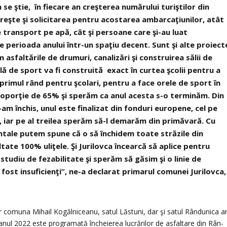
se ştie, în fiecare an creşterea numărului turiştilor din
reşte şi solicitarea pentru acostarea ambarcaţiunilor, atât
 transport pe apă, cât şi persoane care şi-au luat
e perioada anului într-un spaţiu decent. Sunt şi alte proiect
 asfaltările de drumuri, canalizări şi construirea sălii de
lă de sport va fi construită exact în curtea şcolii pentru a
n primul rând pentru şcolari, pentru a face orele de sport în
 proporţie de 65% şi sperăm ca anul acesta s-o terminăm. Din
-am închis, unul este finalizat din fonduri europene, cel pe
, iar pe al treilea sperăm să-l demarăm din primăvară. Cu
ntale putem spune că o să închidem toate străzile din
tate 100% uliţele. Şi Jurilovca încearcă să aplice pentru
studiu de fezabilitate şi sperăm să găsim şi o linie de
 fost insuficienţi”, ne-a declarat primarul comunei Jurilovca,
or comuna Mihail Kogălniceanu, satul Lăstuni, dar şi satul Rândunica a
anul 2022 este programată încheierea lucrărilor de asfaltare din Rân-