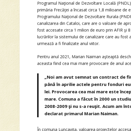
Programul Naţional de Dezvoltare Locală (PNDL). T
primăria Frecăţei a încasat circa 1,8 milioane de e
Programului Naţional de Dezvoltare Rurala (PNDR).
canalizarea din Cataloi, care are o valoare de apr
fost accesate circa 1 milion de euro prin AFIR şi 8
lucrărilor la sistemului de canalizare care au fos
urmează a fi finalizate anul viitor.
Pentru anul 2021, Marian Naiman aşteaptă deschid
aceasta fiind cea mai mare provocare de anul ace
„Noi am avut semnat un contract de fi
până în aprilie actele pentru fonduri e
lei. Provocarea cea mai mare este încep
mare. Comuna a făcut în 2000 un studiu de
2008-2009 şi nu s-a reuşit. Acum am înto
declarat primarul Marian Naiman.
În comuna Luncaviţa, valoarea proiectelor accesat