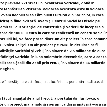
a prevede 2-3 străzi în localitatea Sarichioi, două în
tre Mânăstirea Visterna. Valoarea acestora este în valoare
I avem Reabilitarea Căminului Cultural din Sarichioi, în care
icitaţia fiind avizată. Avem şi Centrul Social la Enisala pe
miterii autorizaţiei de construire şi vederii de începere a
loare de 100.000 euro în care se realizează un centru social î
ruirii lui, va face parte dintr-un alt proiect în care comun
L Valea Teliţei. Un alt proiect pe PNDL în derulare ar fi
alităţile Sarichioi şi Zebil, în valoare de 2,5 milioane de euro.
rădiniţei Sarichioi în luna noiembrie-decembrie, care a costa
ilitarea Şcolii din Zebil prin PNDL, în valoare de 36 miliarde
Finoghen.
te în desfăşurare este începerea lucrărilor la portul din localitate, dar
 făcut anunţul de anul trecut, a portului din Jurilovca, o
ste un proiect mai amplu şi sperăm ca din primăvară-vară să