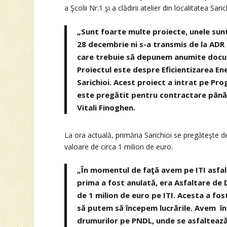
a Şcolii Nr.1 şi a clădirii atelier din localitatea Saric
„Sunt foarte multe proiecte, unele sunt î
28 decembrie ni s-a transmis de la ADR B
care trebuie să depunem anumite docum
Proiectul este despre Eficientizarea Energ
Sarichioi. Acest proiect a intrat pe Pro
este pregătit pentru contractare până î
Vitali Finoghen.
La ora actuală, primăria Sarichioi se pregăteşte d
valoare de circa 1 milion de euro.
„În momentul de faţă avem pe ITI asfalta
prima a fost anulată, era Asfaltare de 
de 1 milion de euro pe ITI. Acesta a fos
să putem să începem lucrările. Avem în
drumurilor pe PNDL, unde se asfaltează