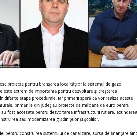
esc proiecte pentru branşarea localităţilor la sistemul de gaze
aze este extrem de importantă pentru dezvoltare şi creşterea
în diferite etape procedurale, iar primarii speră că vor realiza aceste
 naturale, primăriile din judeţ au proiecte de milioane de euro pentru
u fost accesate pentru dezvoltarea infrastructurii rutiere, extindere
struirea sau modernizarea grădiniţelor şi şcolilor.
ei pentru construirea sistemului de canalizare, sursa de finanţare fiin