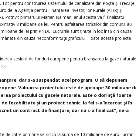
ot pentru construirea sistemului de canalizare din Poşta şi Frecăţei
uro de la Agenţia pentru Finanţarea Investiţiilor Rurale (AFIR) şi
 Potrivit primarului Marian Naiman, anul acesta va fi finalizată
oximativ 8 milioane de lei. Pentru asfaltarea străzilor din comună au
 milioane de lei prin PNDL. Lucrările sunt ţinute în loc însă din cauza
t amânate din cauza neconformităţii graficului. Toate aceste proiecte
erea sesiunii de fonduri europene pentru branşarea la gaze naturale
sta.
nanţare, dar s-a suspendat acel program. O să depunem
uropene. Valoarea proiectului este de aproape 30 milioane d
erea proiectului cu gazele naturale. Este o dorinţă foarte
 fezabilitate şi un proiect tehnic, la fel s-a încercat şi în
cmit un contract de finanţare, dar nu s-a finalizat”, ne-a
e de către primărie se ridică la suma de 10 milioane de euro, lucrări