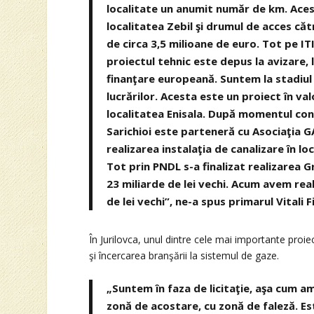
localitate un anumit număr de km. Acest
localitatea Zebil şi drumul de acces că
de circa 3,5 milioane de euro. Tot pe IT
proiectul tehnic este depus la avizare, l
finanţare europeană. Suntem la stadiul e
lucrărilor. Acesta este un proiect în va
localitatea Enisala. După momentul const
Sarichioi este parteneră cu Asociaţia GA
realizarea instalaţia de canalizare în loc
Tot prin PNDL s-a finalizat realizarea G
23 miliarde de lei vechi. Acum avem reab
de lei vechi”, ne-a spus primarul Vitali 
În Jurilovca, unul dintre cele mai importante proiec
şi încercarea branşării la sistemul de gaze.
„Suntem în faza de licitaţie, aşa cum am
zonă de acostare, cu zonă de faleză. E