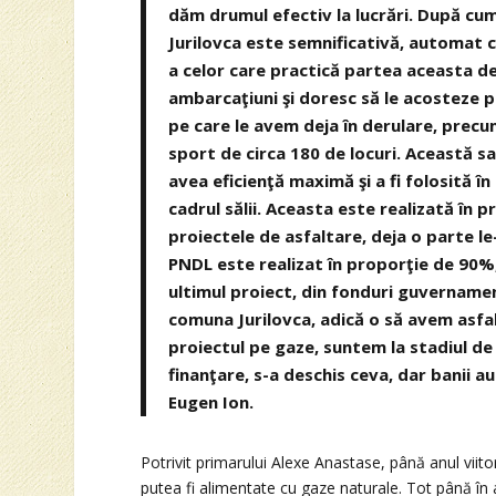
dăm drumul efectiv la lucrări. După cum 
Jurilovca este semnificativă, automat c
a celor care practică partea aceasta de
ambarcaţiuni şi doresc să le acosteze p
pe care le avem deja în derulare, precum
sport de circa 180 de locuri. Această sa
avea eficienţă maximă şi a fi folosită î
cadrul sălii. Aceasta este realizată în
proiectele de asfaltare, deja o parte le
PNDL este realizat în proporţie de 90%
ultimul proiect, din fonduri guvername
comuna Jurilovca, adică o să avem asfal
proiectul pe gaze, suntem la stadiul de 
finanţare, s-a deschis ceva, dar banii au
Eugen Ion.
Potrivit primarului Alexe Anastase, până anul viit
putea fi alimentate cu gaze naturale. Tot până în 