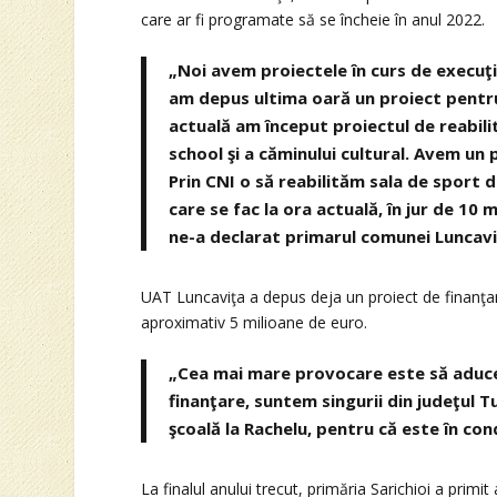
care ar fi programate să se încheie în anul 2022.
„Noi avem proiectele în curs de execuţi
am depus ultima oară un proiect pentru
actuală am început proiectul de reabilita
school şi a căminului cultural. Avem un p
Prin CNI o să reabilităm sala de sport di
care se fac la ora actuală, în jur de 10
ne-a declarat primarul comunei Luncaviţ
UAT Luncaviţa a depus deja un proiect de finanţar
aproximativ 5 milioane de euro.
„Cea mai mare provocare este să aduce
finanţare, suntem singurii din judeţul 
şcoală la Rachelu, pentru că este în con
La finalul anului trecut, primăria Sarichioi a prim