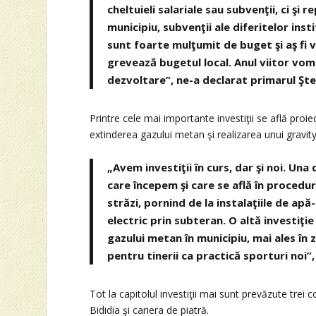
cheltuieli salariale sau subvenţii, ci şi 
municipiu, subvenţii ale diferitelor insti
sunt foarte mulţumit de buget şi aş fi v
grevează bugetul local. Anul viitor vo
dezvoltare”, ne-a declarat primarul Ştef
Printre cele mai importante investiţii se află proi
extinderea gazului metan şi realizarea unui gravity
„Avem investiţii în curs, dar şi noi. Un
care începem şi care se află în procedură
străzi, pornind de la instalaţiile de ap
electric prin subteran. O altă investiţ
gazului metan în municipiu, mai ales în
pentru tinerii ca practică sporturi noi”,
Tot la capitolul investiţii mai sunt prevăzute trei 
Bididia şi cariera de piatră.