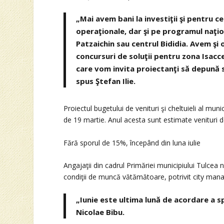
„Mai avem bani la investiţii şi pentru 
operaţionale, dar şi pe programul naţion
Patzaichin sau centrul Bididia. Avem şi
concursuri de soluţii pentru zona Isaccei
care vom invita proiectanţi să depună s
spus Ştefan Ilie.
Proiectul bugetului de venituri şi cheltuieli al mu
de 19 martie. Anul acesta sunt estimate venituri de
Fără sporul de 15%, începând din luna iulie
Angajaţii din cadrul Primăriei municipiului Tulcea 
condiţii de muncă vătămătoare, potrivit city mana
„Iunie este ultima lună de acordare a 
Nicolae Bibu.