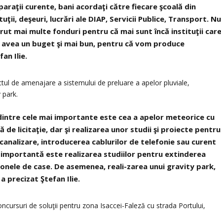
reparaţii curente, bani acordaţi către fiecare şcoală din
tuţii, deşeuri, lucrări ale DIAP, Servicii Publice, Transport. N
rut mai multe fonduri pentru că mai sunt încă instituţii car
m avea un buget şi mai bun, pentru că vom produce
an Ilie.
ectul de amenajare a sistemului de preluare a apelor pluviale,
 park.
a dintre cele mai importante este cea a apelor meteorice cu
 de licitaţie, dar şi realizarea unor studii şi proiecte pentru
ă-canalizare, introducerea cablurilor de telefonie sau curent
ie importantă este realizarea studiilor pentru extinderea
 zonele de case. De asemenea, reali-zarea unui gravity park,
 a precizat Ştefan Ilie.
concursuri de soluţii pentru zona Isaccei-Faleză cu strada Portului,