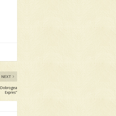
NEXT
l „Dobrogea
Expres”