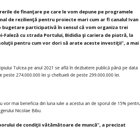
cererile de finanţare pe care le vom depune pe programele
al de rezilienţă pentru proiecte mari cum ar fi canalul Ivan
 o bugetare participativă în sensul că vom organiza trei
-Faleză cu strada Portului, Bididia şi cariera de piatră, la
oluţii pentru cum vor dori să arate aceste investiţii”, a mai
nicipiului Tulcea pe anul 2021 se află în dezbatere publică până pe data
 peste 274.000.000 lei şi cheltuieli de peste 299.000.000 lei.
nu vor mai beneficia din luna iulie a acestui an de sporul de 15% pentr
gerului Nicolae Bibu.
sporului de condiţii vătămătoare de muncă”, a precizat