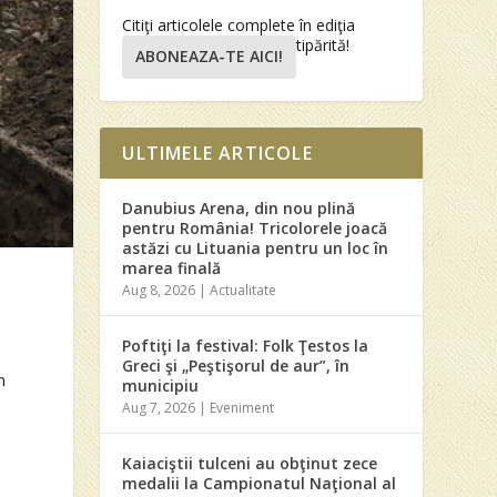
Citiţi articolele complete în ediţia
tipărită!
ABONEAZA-TE AICI!
ULTIMELE ARTICOLE
Danubius Arena, din nou plină
pentru România! Tricolorele joacă
astăzi cu Lituania pentru un loc în
marea finală
Aug 8, 2026
|
Actualitate
Poftiţi la festival: Folk Ţestos la
Greci şi „Peştişorul de aur”, în
n
municipiu
Aug 7, 2026
|
Eveniment
Kaiaciştii tulceni au obţinut zece
medalii la Campionatul Naţional al