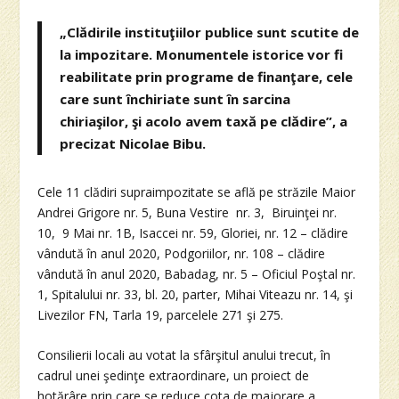
„Clădirile instituţiilor publice sunt scutite de
la impozitare. Monumentele istorice vor fi
reabilitate prin programe de finanţare, cele
care sunt închiriate sunt în sarcina
chiriaşilor, şi acolo avem taxă pe clădire”, a
precizat Nicolae Bibu.
Cele 11 clădiri supraimpozitate se află pe străzile Maior
Andrei Grigore nr. 5, Buna Vestire nr. 3, Biruinţei nr.
10, 9 Mai nr. 1B, Isaccei nr. 59, Gloriei, nr. 12 – clădire
vândută în anul 2020, Podgoriilor, nr. 108 – clădire
vândută în anul 2020, Babadag, nr. 5 – Oficiul Poştal nr.
1, Spitalului nr. 33, bl. 20, parter, Mihai Viteazu nr. 14, şi
Livezilor FN, Tarla 19, parcelele 271 şi 275.
Consilierii locali au votat la sfârşitul anului trecut, în
cadrul unei şedinţe extraordinare, un proiect de
hotărâre prin care se reduce cota de majorare a