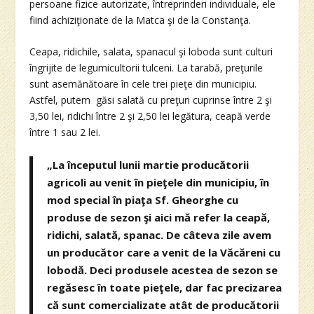
persoane fizice autorizate, întreprinderi individuale, ele
fiind achiziţionate de la Matca şi de la Constanţa.
Ceapa, ridichile, salata, spanacul şi loboda sunt culturi
îngrijite de legumicultorii tulceni. La tarabă, preţurile
sunt asemănătoare în cele trei pieţe din municipiu.
Astfel, putem găsi salată cu preţuri cuprinse între 2 şi
3,50 lei, ridichi între 2 şi 2,50 lei legătura, ceapă verde
între 1 sau 2 lei.
„La începutul lunii martie producătorii
agricoli au venit în pieţele din municipiu, în
mod special în piaţa Sf. Gheorghe cu
produse de sezon şi aici mă refer la ceapă,
ridichi, salată, spanac. De câteva zile avem
un producător care a venit de la Văcăreni cu
lobodă. Deci produsele acestea de sezon se
regăsesc în toate pieţele, dar fac precizarea
că sunt comercializate atât de producătorii