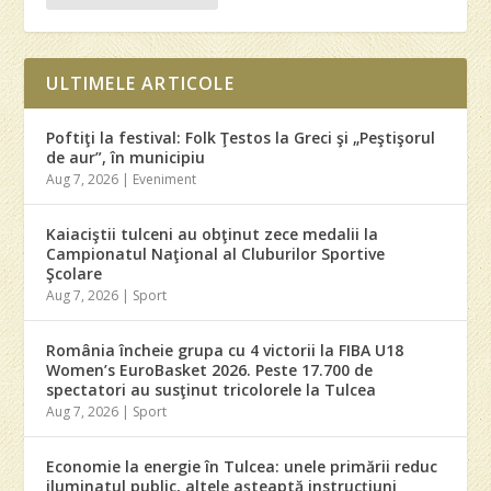
ULTIMELE ARTICOLE
Poftiţi la festival: Folk Ţestos la Greci şi „Peştişorul
de aur”, în municipiu
Aug 7, 2026
|
Eveniment
Kaiaciştii tulceni au obţinut zece medalii la
Campionatul Naţional al Cluburilor Sportive
Şcolare
Aug 7, 2026
|
Sport
România încheie grupa cu 4 victorii la FIBA U18
Women’s EuroBasket 2026. Peste 17.700 de
spectatori au susţinut tricolorele la Tulcea
Aug 7, 2026
|
Sport
Economie la energie în Tulcea: unele primării reduc
iluminatul public, altele aşteaptă instrucţiuni