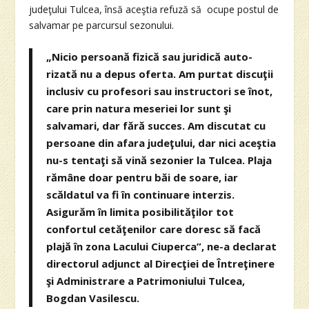
judeţului Tulcea, însă aceştia refuză să ocupe postul de
salvamar pe parcursul sezonului.
„Nicio persoană fizică sau juridică auto-
rizată nu a depus oferta. Am purtat discuţii
inclusiv cu profesori sau instructori se înot,
care prin natura meseriei lor sunt şi
salvamari, dar fără succes. Am discutat cu
persoane din afara judeţului, dar nici aceştia
nu-s tentaţi să vină sezonier la Tulcea. Plaja
rămâne doar pentru băi de soare, iar
scăldatul va fi în continuare interzis.
Asigurăm în limita posibilităţilor tot
confortul cetăţenilor care doresc să facă
plajă în zona Lacului Ciuperca”, ne-a declarat
directorul adjunct al Direcţiei de Întreţinere
şi Administrare a Patrimoniului Tulcea,
Bogdan Vasilescu.