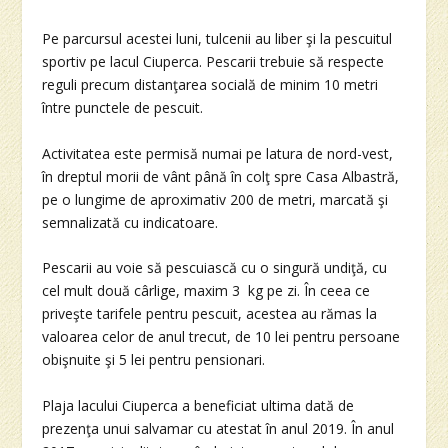
Pe parcursul acestei luni, tulcenii au liber şi la pescuitul
sportiv pe lacul Ciuperca. Pescarii trebuie să respecte
reguli precum distanţarea socială de minim 10 metri
între punctele de pescuit.
Activitatea este permisă numai pe latura de nord-vest,
în dreptul morii de vânt până în colţ spre Casa Albastră,
pe o lungime de aproximativ 200 de metri, marcată şi
semnalizată cu indicatoare.
Pescarii au voie să pescuiască cu o singură undiţă, cu
cel mult două cârlige, maxim 3 kg pe zi. În ceea ce
priveşte tarifele pentru pescuit, acestea au rămas la
valoarea celor de anul trecut, de 10 lei pentru persoane
obişnuite şi 5 lei pentru pensionari.
Plaja lacului Ciuperca a beneficiat ultima dată de
prezenţa unui salvamar cu atestat în anul 2019. În anul