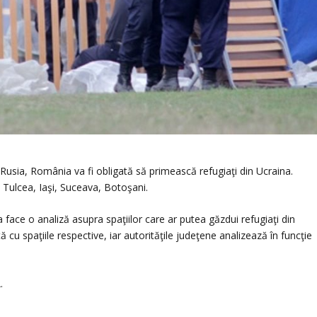
şi Rusia, România va fi obligată să primească refugiaţi din Ucraina.
m Tulcea, Iaşi, Suceava, Botoşani.
va face o analiză asupra spaţiilor care ar putea găzdui refugiaţi din
ă cu spaţiile respective, iar autorităţile judeţene analizează în funcţie
.