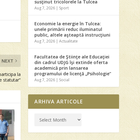
susţinut tricolorele la Tulcea
Aug 7, 2026
|
Sport
Economie la energie în Tulcea:
unele primării reduc iluminatul
public, altele aşteaptă instrucţiuni
Aug 7, 2026
|
Actualitate
Facultatea de Ştiinţe ale Educaţiei
NEXT
din cadrul UDJG îşi extinde oferta
academică prin lansarea
programului de licenţă „Psihologie”
articipa la
e statutar”
Aug 7, 2026
|
Social
ARHIVA ARTICOLE