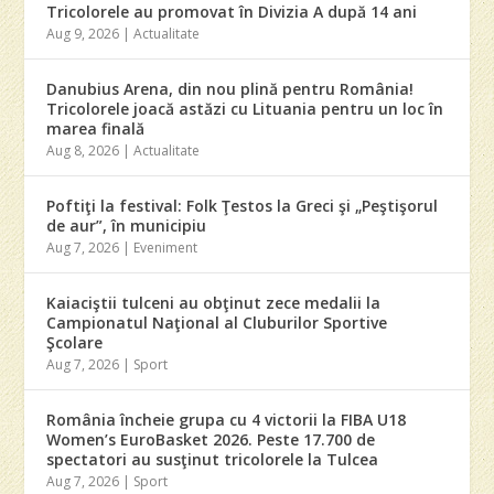
Tricolorele au promovat în Divizia A după 14 ani
Aug 9, 2026
|
Actualitate
Danubius Arena, din nou plină pentru România!
Tricolorele joacă astăzi cu Lituania pentru un loc în
marea finală
Aug 8, 2026
|
Actualitate
Poftiţi la festival: Folk Ţestos la Greci şi „Peştişorul
de aur”, în municipiu
Aug 7, 2026
|
Eveniment
Kaiaciştii tulceni au obţinut zece medalii la
Campionatul Naţional al Cluburilor Sportive
Şcolare
Aug 7, 2026
|
Sport
România încheie grupa cu 4 victorii la FIBA U18
Women’s EuroBasket 2026. Peste 17.700 de
spectatori au susţinut tricolorele la Tulcea
Aug 7, 2026
|
Sport