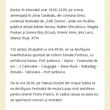
Astăzi, în intervalul orar 18.00-23.00, pe scena
amenajată în zona Carabalu, din comuna Greci,
continuă festivalul de „Folk Ţestos”, unde vor încânta
publicul artiştii Adrian Bezna, Walter Ghicolescu, Magda
Puskas şi Sorina Bloj (Ecoul), Emeric Imre, Jimi Laco,
Marius Roje, ATN.
Tot astăzi, începând cu ora 09.00, se va desfăşura
manifestarea sportivă de ciclism Enisala Fortress, cu
următorul traseu: Port Jurilovca – Vişina – Ceamurlia de
Jos – 2 Cantoane – Caugagia – Slava Rusă – Babadag –
Enisala – Sălcioara – Port Jurilovca.
De la ora 20.00, pe Faleza Dunării din oraşul Sulina se
va desfăşura Festivalul de muzică pop-rock autohton
pentru tineret Porto Franco, în cadrul căruia va avea loc
un spectacol concurs şi recitaluri.