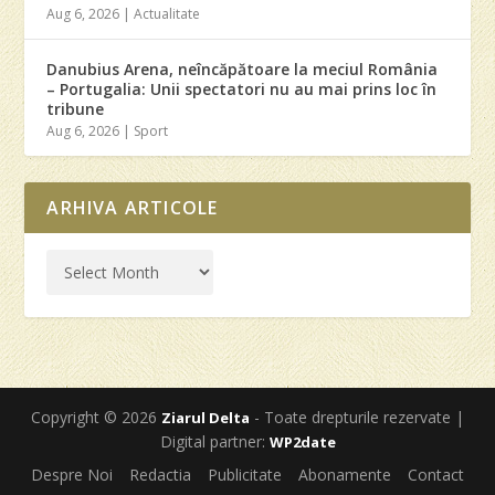
Aug 6, 2026
|
Actualitate
Danubius Arena, neîncăpătoare la meciul România
– Portugalia: Unii spectatori nu au mai prins loc în
tribune
Aug 6, 2026
|
Sport
ARHIVA ARTICOLE
Copyright © 2026
- Toate drepturile rezervate |
Ziarul Delta
Digital partner:
WP2date
Despre Noi
Redactia
Publicitate
Abonamente
Contact