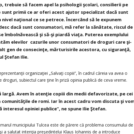
, trebuie să facem apel la psihologii şcolari, consilierii pe
 sunt primii ce ar oferi acest ajutor specializat dacă sunt
 nivel naţional ce se petrece. Încercând să le expunem
pândesc dacă sunt consumatori, mă refer la sănătate, riscul de
 se îmbolnăvească şi să-şi piardă viaţa. Puterea exemplului
tăm elevilor cazurile unor consumatori de droguri care şi-
alt gen de consecinţe, mărturisirile acestora, cu siguranţă,
 Ştefan Ilie.
eprezentanţii organizaţiei „Salvaţi copiii”, în cadrul căreia va avea o
 droguri, subiectul care ţine în priză opinia publică de ceva vreme.
largă. Avem în atenţie copiii din medii defavorizate, pe cei
n comunităţile de romi. Iar în acest cadru vom discuta şi vo
 interesul opiniei publice”, ne spune Ilie Ştefan.
 primarul municipiului Tulcea este de părere că problema consumului de
i a salutat intenţia preşedintelui Klaus Iohannis de a introduce