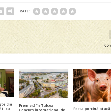
RATE:
Con
şte din
Premieră în Tulcea:
ăti cu
Pesta porcină atacă
Concurs internaţional de