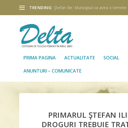
TRENDING:
Ştefan Ilie: Municipiul va avea o temelie ş
PRIMA PAGINA
ACTUALITATE
SOCIAL
ANUNTURI – COMUNICATE
PRIMARUL ŞTEFAN IL
DROGURI TREBUIE TRAT