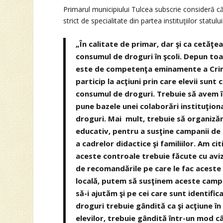
Primarul municipiului Tulcea subscrie consideră că
strict de specialitate din partea instituţiilor statului
„În calitate de primar, dar şi ca cetăţ
consumul de droguri în şcoli. Depun toat
este de competenţa eminamente a Crime
particip la acţiuni prin care elevii sunt 
consumul de droguri. Trebuie să avem înt
pune bazele unei colaborări instituţion
droguri. Mai mult, trebuie să organizăm
educativ, pentru a susţine campanii de i
a cadrelor didactice şi familiilor. Am ci
aceste controale trebuie făcute cu avizul
de recomandările pe care le fac aceste i
locală, putem să susţinem aceste campa
să-i ajutăm şi pe cei care sunt identif
droguri trebuie gândită ca şi acţiune în
elevilor, trebuie gândită într-un mod câ