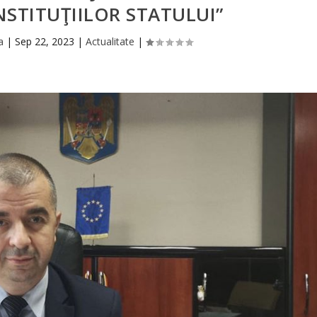
NSTITUŢIILOR STATULUI”
a
|
Sep 22, 2023
|
Actualitate
|