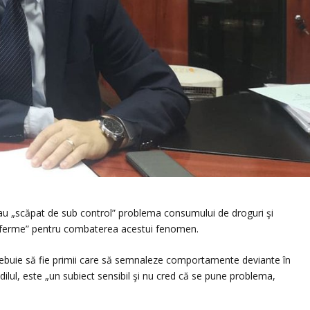
ui au „scăpat de sub control” problema consumului de droguri şi
i ferme” pentru combaterea acestui fenomen.
 trebuie să fie primii care să semnaleze comportamente deviante în
edilul, este „un subiect sensibil şi nu cred că se pune problema,