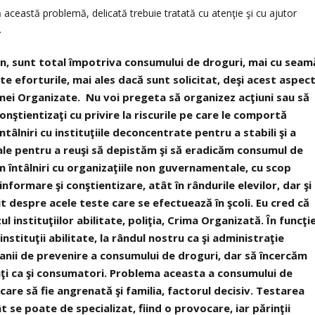
 această problemă, delicată trebuie tratată cu atenţie şi cu ajutor
.
ean, sunt total împotriva consumului de droguri, mai cu seam
e eforturile, mai ales dacă sunt solicitat, deşi acest aspec
i Organizate. Nu voi pregeta să organizez acţiuni sau să
conştientizaţi cu privire la riscurile pe care le comportă
âlniri cu instituţiile deconcentrate pentru a stabili şi a
ale pentru a reuşi să depistăm şi să eradicăm consumul de
 întâlniri cu organizaţiile non guvernamentale, cu scop
nformare şi conştientizare, atât în rândurile elevilor, dar şi
tit despre acele teste care se efectuează în şcoli. Eu cred că
 instituţiilor abilitate, poliţia, Crima Organizată. În funcţi
nstituţii abilitate, la rândul nostru ca şi administraţie
nii de prevenire a consumului de droguri, dar să încercăm
icaţi ca şi consumatori. Problema aceasta a consumului de
 care să fie angrenată şi familia, factorul decisiv. Testarea
t se poate de specializat, fiind o provocare, iar părinţii