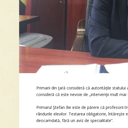
Primarii din ţară consideră că autorităţile statul
consideră că este nevoie de „intervenţii mult ma
Primarul Ştefan Ilie este de părere că profesorii
rândurile elevilor. Testarea obligatorie, întăreşte 
deocamdată, fără un aviz de specialitate”.