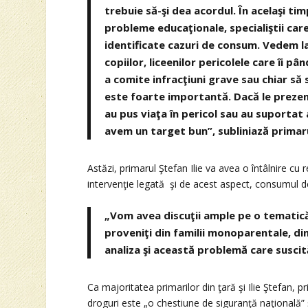
trebuie să-şi dea acordul. În acelaşi timp
probleme educaţionale, specialiştii care
identificate cazuri de consum. Vedem la
copiilor, liceenilor pericolele care îi 
a comite infracţiuni grave sau chiar să
este foarte importantă. Dacă le prezen
au pus viaţa în pericol sau au suportat 
avem un target bun”, subliniază primarul
Astăzi, primarul Ştefan Ilie va avea o întâlnire cu r
intervenţie legată şi de acest aspect, consumul de
„Vom avea discuţii ample pe o tematică 
proveniţi din familii monoparentale, di
analiza şi această problemă care suscită
Ca majoritatea primarilor din ţară şi Ilie Ştefan,
droguri este „o chestiune de siguranţă naţională” ş