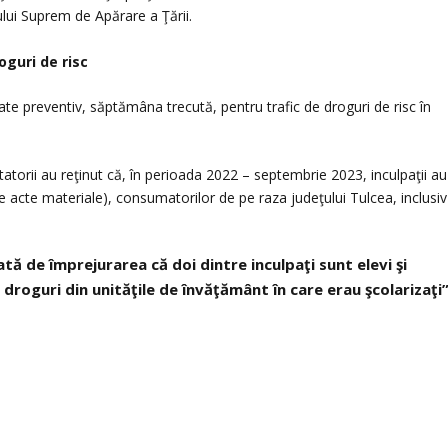
ului Suprem de Apărare a Ţării.
oguri de risc
ate preventiv, săptămâna trecută, pentru trafic de droguri de risc în
tatorii au reţinut că, în perioada 2022 – septembrie 2023, inculpaţii au
 acte materiale), consumatorilor de pe raza judeţului Tulcea, inclusiv
ată de împrejurarea că doi dintre inculpaţi sunt elevi şi
droguri din unităţile de învăţământ în care erau şcolarizaţi”