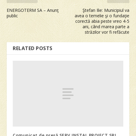
ENERGOTERM SA – Anunţ
Ştefan Ilie: Municipiul va
public
avea o temelie şi o fundaţie
corectă abia peste vreo 4-5
ani, când marea parte a
străzilor vor fi refăcute
RELATED POSTS
Comunicat de presă SERV INSTAL PROIECT SRL