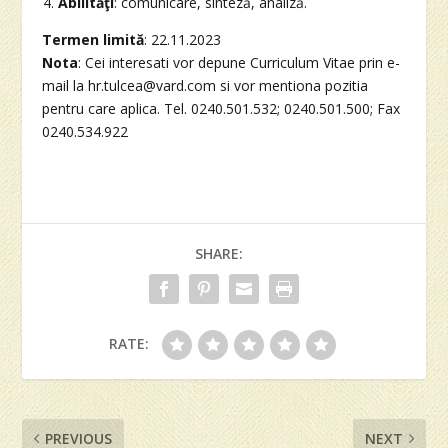
Abilităţi
: comunicare, sinteză, analiză.
Termen limită
: 22.11.2023
Nota
: Cei interesati vor depune Curriculum Vitae prin e-
mail la hr.tulcea@vard.com si vor mentiona pozitia
pentru care aplica. Tel. 0240.501.532; 0240.501.500; Fax
0240.534.922
SHARE:
RATE:
PREVIOUS
NEXT