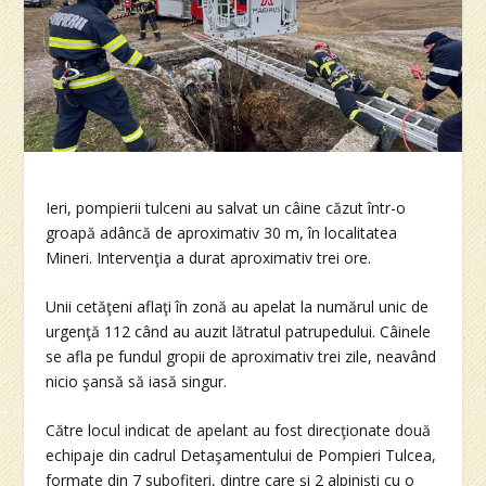
Ieri, pompierii tulceni au salvat un câine căzut într-o
groapă adâncă de aproximativ 30 m, în localitatea
Mineri. Intervenţia a durat aproximativ trei ore.
Unii cetăţeni aflaţi în zonă au apelat la numărul unic de
urgenţă 112 când au auzit lătratul patrupedului. Câinele
se afla pe fundul gropii de aproximativ trei zile, neavând
nicio şansă să iasă singur.
Către locul indicat de apelant au fost direcţionate două
echipaje din cadrul Detaşamentului de Pompieri Tulcea,
formate din 7 subofiţeri, dintre care şi 2 alpinişti cu o