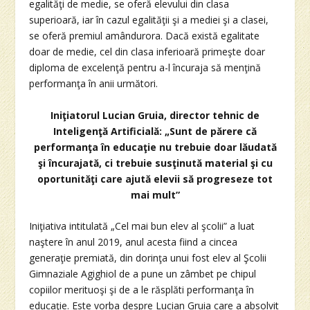
egalităţi de medie, se oferă elevului din clasa
superioară, iar în cazul egalităţii şi a mediei şi a clasei,
se oferă premiul amândurora. Dacă există egalitate
doar de medie, cel din clasa inferioară primeşte doar
diploma de excelenţă pentru a-l încuraja să menţină
performanţa în anii următori.
Iniţiatorul Lucian Gruia, director tehnic de
Inteligenţă Artificială:
„Sunt de părere că
performanţa în educaţie nu trebuie doar lăudată
şi încurajată, ci trebuie susţinută material şi cu
oportunităţi care ajută elevii să progreseze tot
mai mult”
Iniţiativa intitulată „Cel mai bun elev al şcolii” a luat
naştere în anul 2019, anul acesta fiind a cincea
generaţie premiată, din dorinţa unui fost elev al Şcolii
Gimnaziale Agighiol de a pune un zâmbet pe chipul
copiilor merituoşi şi de a le răsplăti performanţa în
educaţie. Este vorba despre Lucian Gruia care a absolvit