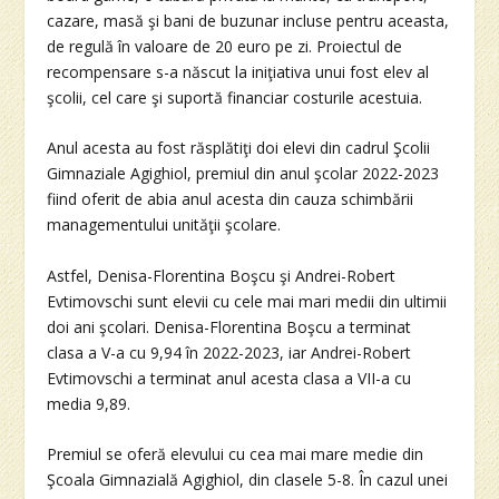
cazare, masă şi bani de buzunar incluse pentru aceasta,
de regulă în valoare de 20 euro pe zi. Proiectul de
recompensare s-a născut la iniţiativa unui fost elev al
şcolii, cel care şi suportă financiar costurile acestuia.
Anul acesta au fost răsplătiţi doi elevi din cadrul Şcolii
Gimnaziale Agighiol, premiul din anul şcolar 2022-2023
fiind oferit de abia anul acesta din cauza schimbării
managementului unităţii şcolare.
Astfel, Denisa-Florentina Boşcu şi Andrei-Robert
Evtimovschi sunt elevii cu cele mai mari medii din ultimii
doi ani şcolari. Denisa-Florentina Boşcu a terminat
clasa a V-a cu 9,94 în 2022-2023, iar Andrei-Robert
Evtimovschi a terminat anul acesta clasa a VII-a cu
media 9,89.
Premiul se oferă elevului cu cea mai mare medie din
Şcoala Gimnazială Agighiol, din clasele 5-8. În cazul unei