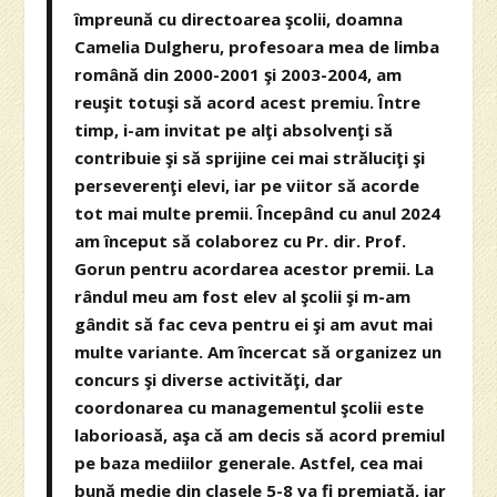
împreună cu directoarea şcolii, doamna
Camelia Dulgheru, profesoara mea de limba
română din 2000-2001 şi 2003-2004, am
reuşit totuşi să acord acest premiu. Între
timp, i-am invitat pe alţi absolvenţi să
contribuie şi să sprijine cei mai străluciţi şi
perseverenţi elevi, iar pe viitor să acorde
tot mai multe premii. Începând cu anul 2024
am început să colaborez cu Pr. dir. Prof.
Gorun pentru acordarea acestor premii. La
rândul meu am fost elev al şcolii şi m-am
gândit să fac ceva pentru ei şi am avut mai
multe variante. Am încercat să organizez un
concurs şi diverse activităţi, dar
coordonarea cu managementul şcolii este
laborioasă, aşa că am decis să acord premiul
pe baza mediilor generale. Astfel, cea mai
bună medie din clasele 5-8 va fi premiată, iar