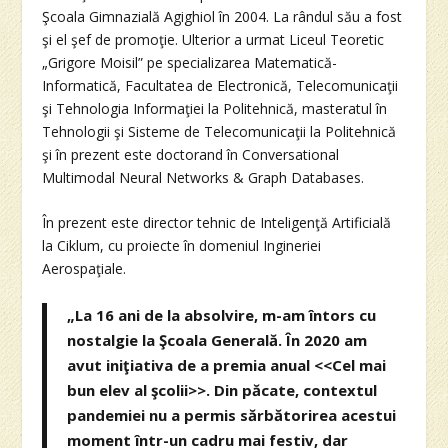
Şcoala Gimnazială Agighiol în 2004. La rândul său a fost
şi el şef de promoţie. Ulterior a urmat Liceul Teoretic
„Grigore Moisil” pe specializarea Matematică-
Informatică, Facultatea de Electronică, Telecomunicaţii
şi Tehnologia Informaţiei la Politehnică, masteratul în
Tehnologii şi Sisteme de Telecomunicaţii la Politehnică
şi în prezent este doctorand în Conversational
Multimodal Neural Networks & Graph Databases.
În prezent este director tehnic de Inteligenţă Artificială
la Ciklum, cu proiecte în domeniul Ingineriei
Aerospaţiale.
„La 16 ani de la absolvire, m-am întors cu
nostalgie la Şcoala Generală. În 2020 am
avut iniţiativa de a premia anual <<Cel mai
bun elev al şcolii>>. Din păcate, contextul
pandemiei nu a permis sărbătorirea acestui
moment într-un cadru mai festiv, dar