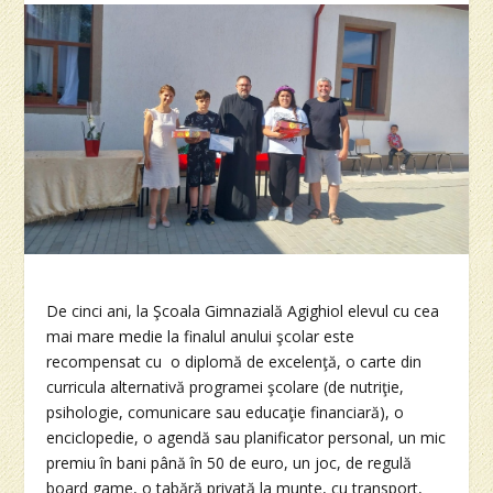
De cinci ani, la Şcoala Gimnazială Agighiol elevul cu cea
mai mare medie la finalul anului şcolar este
recompensat cu o diplomă de excelenţă, o carte din
curricula alternativă programei şcolare (de nutriţie,
psihologie, comunicare sau educaţie financiară), o
enciclopedie, o agendă sau planificator personal, un mic
premiu în bani până în 50 de euro, un joc, de regulă
board game, o tabără privată la munte, cu transport,