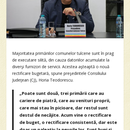
Majoritatea primăriilor comunelor tulcene sunt în prag
de executare silită, din cauza datoriilor acumulate la
diverşi furnizori de servicii. Acestea aşteaptă o nouă
rectificare bugetară, spune preşedintele Consiliului
Judeţean (CJ), Horia Teodorescu.
„Poate sunt două, trei primării care au
cariere de piatră, care au venituri proprii,
care mai stau în picioare, dar restul sunt
destul de necăjite. Acum vine o rectificare
de buget, o rectificare consistentă, dar este
doar un paleativ la nevoile lor. Sunt buni şi