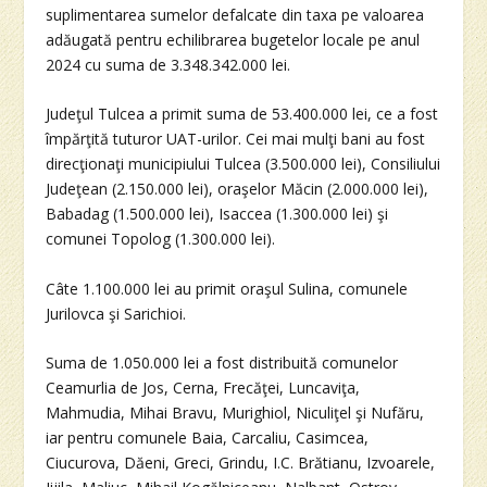
suplimentarea sumelor defalcate din taxa pe valoarea
adăugată pentru echilibrarea bugetelor locale pe anul
2024 cu suma de 3.348.342.000 lei.
Judeţul Tulcea a primit suma de 53.400.000 lei, ce a fost
împărţită tuturor UAT-urilor. Cei mai mulţi bani au fost
direcţionaţi municipiului Tulcea (3.500.000 lei), Consiliului
Judeţean (2.150.000 lei), oraşelor Măcin (2.000.000 lei),
Babadag (1.500.000 lei), Isaccea (1.300.000 lei) şi
comunei Topolog (1.300.000 lei).
Câte 1.100.000 lei au primit oraşul Sulina, comunele
Jurilovca şi Sarichioi.
Suma de 1.050.000 lei a fost distribuită comunelor
Ceamurlia de Jos, Cerna, Frecăţei, Luncaviţa,
Mahmudia, Mihai Bravu, Murighiol, Niculiţel şi Nufăru,
iar pentru comunele Baia, Carcaliu, Casimcea,
Ciucurova, Dăeni, Greci, Grindu, I.C. Brătianu, Izvoarele,