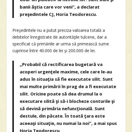
banii ăştia care vor veni”, a declarat
preşedintele CJ, Horia Teodorescu.
Preşedintele nu a putut preciza valoarea totală a
debitelor înregistrate de autorităţile tulcene, dar a
specificat că primăriile ar urma să primească sume
cuprinse între 40.000 de lei şi 200.000 de lei.
„Probabil că rectificarea bugetară va
acoperi urgenţele maxime, cele care le-au
adus în situaţia să fie executate silit. Sunt
mai multe primării în prag de a fi executate
silit. Oricine poate să dea drumul la o
executare silită şi să-i blocheze conturile şi
să devină primăria nefuncţională. Sunt
destule, din păcate. În toată ţara este
aceeaşi situaţie, nu numai la noi”, a mai spus
Horia Teodorescu.