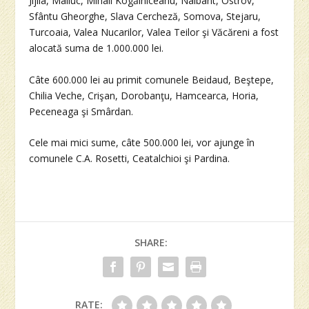
Jijila, Maliuc, Mihail Kogălniceanu, Nalbant, Ostrov,
Sfântu Gheorghe, Slava Cercheză, Somova, Stejaru,
Turcoaia, Valea Nucarilor, Valea Teilor şi Văcăreni a fost
alocată suma de 1.000.000 lei.
Câte 600.000 lei au primit comunele Beidaud, Beştepe,
Chilia Veche, Crişan, Dorobanţu, Hamcearca, Horia,
Peceneaga şi Smârdan.
Cele mai mici sume, câte 500.000 lei, vor ajunge în
comunele C.A. Rosetti, Ceatalchioi şi Pardina.
SHARE:
RATE: