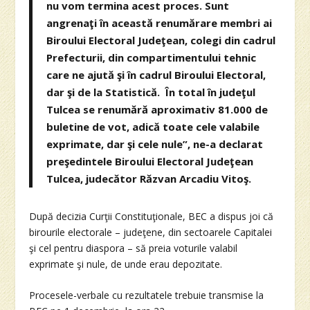
nu vom termina acest proces. Sunt
angrenaţi în această renumărare membri ai
Biroului Electoral Judeţean, colegi din cadrul
Prefecturii, din compartimentului tehnic
care ne ajută şi în cadrul Biroului Electoral,
dar şi de la Statistică. În total în judeţul
Tulcea se renumără aproximativ 81.000 de
buletine de vot, adică toate cele valabile
exprimate, dar şi cele nule”, ne-a declarat
preşedintele Biroului Electoral Judeţean
Tulcea, judecător Răzvan Arcadiu Vitoş.
După decizia Curţii Constituţionale, BEC a dispus joi că
birourile electorale – judeţene, din sectoarele Capitalei
şi cel pentru diaspora – să preia voturile valabil
exprimate şi nule, de unde erau depozitate.
Procesele-verbale cu rezultatele trebuie transmise la