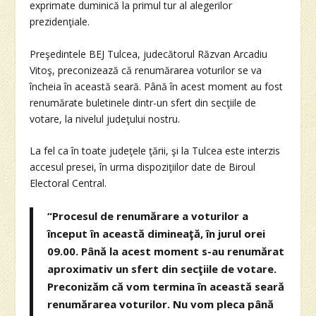
exprimate duminică la primul tur al alegerilor
prezidenţiale.
Preşedintele BEJ Tulcea, judecătorul Răzvan Arcadiu
Vitoş, preconizează că renumărarea voturilor se va
încheia în această seară. Până în acest moment au fost
renumărate buletinele dintr-un sfert din secţiile de
votare, la nivelul judeţului nostru.
La fel ca în toate judeţele ţării, şi la Tulcea este interzis
accesul presei, în urma dispoziţiilor date de Biroul
Electoral Central.
“Procesul de renumărare a voturilor a
început în această dimineaţă, în jurul orei
09.00. Până la acest moment s-au renumărat
aproximativ un sfert din secţiile de votare.
Preconizăm că vom termina în această seară
renumărarea voturilor. Nu vom pleca până