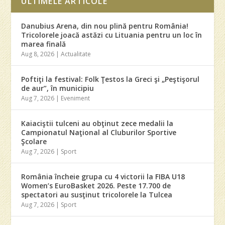
ULTIMELE ARTICOLE
Danubius Arena, din nou plină pentru România!
Tricolorele joacă astăzi cu Lituania pentru un loc în
marea finală
Aug 8, 2026
|
Actualitate
Poftiţi la festival: Folk Ţestos la Greci şi „Peştişorul
de aur”, în municipiu
Aug 7, 2026
|
Eveniment
Kaiaciştii tulceni au obţinut zece medalii la
Campionatul Naţional al Cluburilor Sportive
Şcolare
Aug 7, 2026
|
Sport
România încheie grupa cu 4 victorii la FIBA U18
Women’s EuroBasket 2026. Peste 17.700 de
spectatori au susţinut tricolorele la Tulcea
Aug 7, 2026
|
Sport