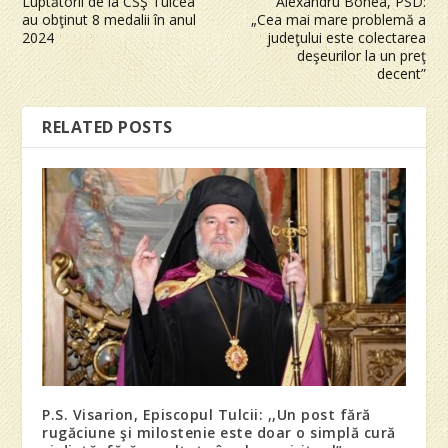
Luptătorii de la CSŞ Tulcea
Alexandru Bonea, PSD:
au obţinut 8 medalii în anul
„Cea mai mare problemă a
2024
judeţului este colectarea
deşeurilor la un preţ
decent”
RELATED POSTS
P.S. Visarion, Episcopul Tulcii: ,,Un post fără
rugăciune şi milostenie este doar o simplă cură