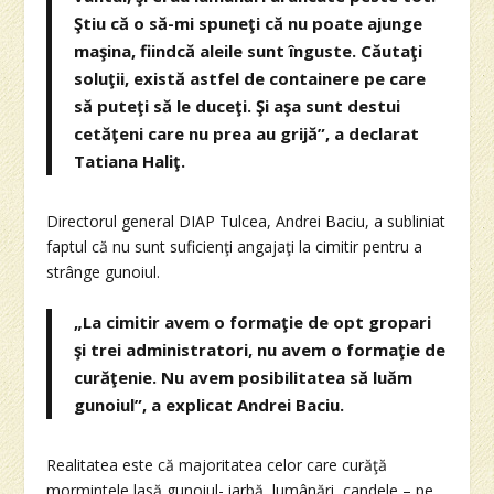
Ştiu că o să-mi spuneţi că nu poate ajunge
maşina, fiindcă aleile sunt înguste. Căutaţi
soluţii, există astfel de containere pe care
să puteţi să le duceţi. Şi aşa sunt destui
cetăţeni care nu prea au grijă”, a declarat
Tatiana Haliţ.
Directorul general DIAP Tulcea, Andrei Baciu, a subliniat
faptul că nu sunt suficienţi angajaţi la cimitir pentru a
strânge gunoiul.
„La cimitir avem o formaţie de opt gropari
şi trei administratori, nu avem o formaţie de
curăţenie. Nu avem posibilitatea să luăm
gunoiul”, a explicat Andrei Baciu.
Realitatea este că majoritatea celor care curăţă
mormintele lasă gunoiul- iarbă, lumânări, candele – pe