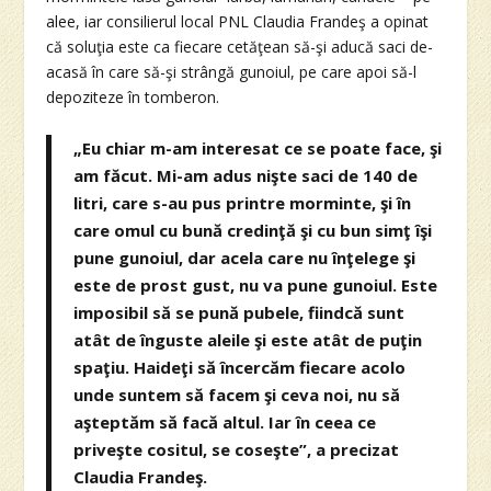
alee, iar consilierul local PNL Claudia Frandeş a opinat
că soluţia este ca fiecare cetăţean să-şi aducă saci de-
acasă în care să-şi strângă gunoiul, pe care apoi să-l
depoziteze în tomberon.
„Eu chiar m-am interesat ce se poate face, şi
am făcut. Mi-am adus nişte saci de 140 de
litri, care s-au pus printre morminte, şi în
care omul cu bună credinţă şi cu bun simţ îşi
pune gunoiul, dar acela care nu înţelege şi
este de prost gust, nu va pune gunoiul. Este
imposibil să se pună pubele, fiindcă sunt
atât de înguste aleile şi este atât de puţin
spaţiu. Haideţi să încercăm fiecare acolo
unde suntem să facem şi ceva noi, nu să
aşteptăm să facă altul. Iar în ceea ce
priveşte cositul, se coseşte”, a precizat
Claudia Frandeş.