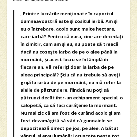
„Printre lucrările menţionate în raportul
dumneavoastră este şi cositul ierbii. Am şi
eu o întrebare, acolo sunt multe hectare,
care iarbă? Pentru că vara, cine are decedaţi
în cimitir, cum am şi eu, nu poate să treacă
dacă nu coseşte iarba de pe o alee până la
mormânt, şi acest lucru se întâmplă în
fiecare an. Vă referiţi doar la iarba de pe
aleea principală? Ştiu că nu trebuie să aveţi
grijă la iarba de pe mormânt, eu mă refer la
aleile de pătrundere, fiindcă nu poţi să
pătrunzi decât într-un echipament special, o
salopetă, ca să faci curăţenie la mormânt.
Nu mai zic că am fost de curând acolo şi am
fost dezamăgită să văd că gunoaiele se
depozitează direct pe jos, pe alee. A bătut
vântul, şi erau lumânări aruncate peste tot.