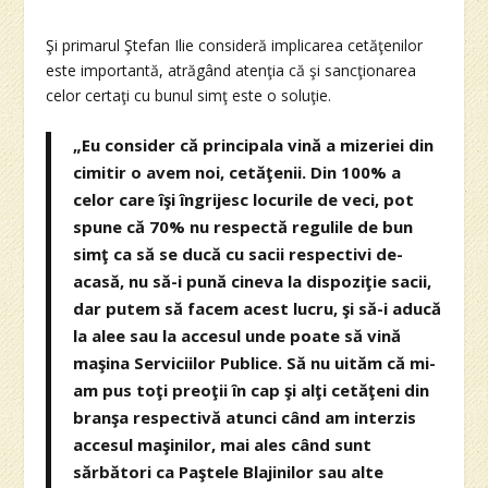
Şi primarul Ştefan Ilie consideră implicarea cetăţenilor
este importantă, atrăgând atenţia că şi sancţionarea
celor certaţi cu bunul simţ este o soluţie.
„Eu consider că principala vină a mizeriei din
cimitir o avem noi, cetăţenii. Din 100% a
celor care îşi îngrijesc locurile de veci, pot
spune că 70% nu respectă regulile de bun
simţ ca să se ducă cu sacii respectivi de-
acasă, nu să-i pună cineva la dispoziţie sacii,
dar putem să facem acest lucru, şi să-i aducă
la alee sau la accesul unde poate să vină
maşina Serviciilor Publice. Să nu uităm că mi-
am pus toţi preoţii în cap şi alţi cetăţeni din
branşa respectivă atunci când am interzis
accesul maşinilor, mai ales când sunt
sărbători ca Paştele Blajinilor sau alte