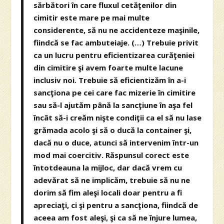
sărbători în care fluxul cetăţenilor din
cimitir este mare pe mai multe
considerente, să nu ne accidenteze maşinile,
fiindcă se fac ambuteiaje. (…) Trebuie privit
ca un lucru pentru eficientizarea curăţeniei
din cimitire şi avem foarte multe lacune
inclusiv noi. Trebuie să eficientizăm în a-i
sancţiona pe cei care fac mizerie în cimitire
sau să-l ajutăm până la sancţiune în aşa fel
încât să-i creăm nişte condiţii ca el să nu lase
grămada acolo şi să o ducă la container şi,
dacă nu o duce, atunci să intervenim într-un
mod mai coercitiv. Răspunsul corect este
întotdeauna la mijloc, dar dacă vrem cu
adevărat să ne implicăm, trebuie să nu ne
dorim să fim aleşi locali doar pentru a fi
apreciaţi, ci şi pentru a sancţiona, fiindcă de
aceea am fost aleşi, şi ca să ne înjure lumea,