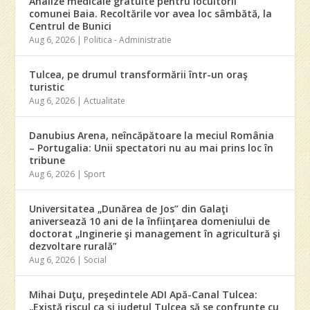
Analize medicale gratuite pentru locuitorii
comunei Baia. Recoltările vor avea loc sâmbătă, la
Centrul de Bunici
Aug 6, 2026
|
Politica - Administratie
Tulcea, pe drumul transformării într-un oraş
turistic
Aug 6, 2026
|
Actualitate
Danubius Arena, neîncăpătoare la meciul România
– Portugalia: Unii spectatori nu au mai prins loc în
tribune
Aug 6, 2026
|
Sport
Universitatea „Dunărea de Jos” din Galaţi
aniversează 10 ani de la înfiinţarea domeniului de
doctorat „Inginerie şi management în agricultură şi
dezvoltare rurală”
Aug 6, 2026
|
Social
Mihai Duţu, preşedintele ADI Apă-Canal Tulcea:
„Există riscul ca şi judeţul Tulcea să se confrunte cu