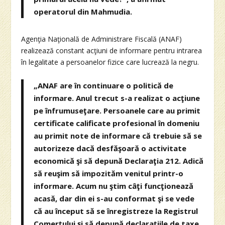
operatorul din Mahmudia.
Agenţia Naţională de Administrare Fiscală (ANAF)
realizează constant acţiuni de informare pentru intrarea
în legalitate a persoanelor fizice care lucrează la negru.
„ANAF are în continuare o politică de
informare. Anul trecut s-a realizat o acţiune
pe înfrumuseţare. Persoanele care au primit
certificate calificate profesional în domeniu
au primit note de informare că trebuie să se
autorizeze dacă desfăşoară o activitate
economică şi să depună Declaraţia 212. Adică
să reuşim să impozităm venitul printr-o
informare. Acum nu ştim câţi funcţionează
acasă, dar din ei s-au conformat şi se vede
că au început să se înregistreze la Registrul
Comerţului şi să depună declaraţiile de taxe