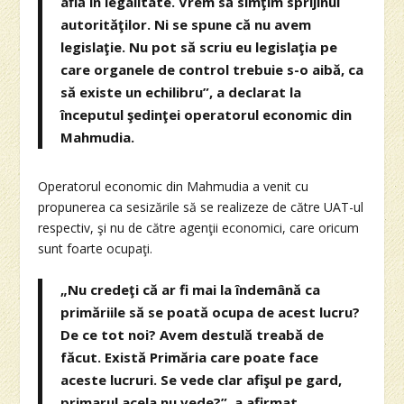
află în legalitate. Vrem să simţim sprijinul
autorităţilor. Ni se spune că nu avem
legislaţie. Nu pot să scriu eu legislaţia pe
care organele de control trebuie s-o aibă, ca
să existe un echilibru”, a declarat la
începutul şedinţei operatorul economic din
Mahmudia.
Operatorul economic din Mahmudia a venit cu
propunerea ca sesizările să se realizeze de către UAT-ul
respectiv, şi nu de către agenţii economici, care oricum
sunt foarte ocupaţi.
„Nu credeţi că ar fi mai la îndemână ca
primăriile să se poată ocupa de acest lucru?
De ce tot noi? Avem destulă treabă de
făcut. Există Primăria care poate face
aceste lucruri. Se vede clar afişul pe gard,
primarul acela nu vede?”, a afirmat