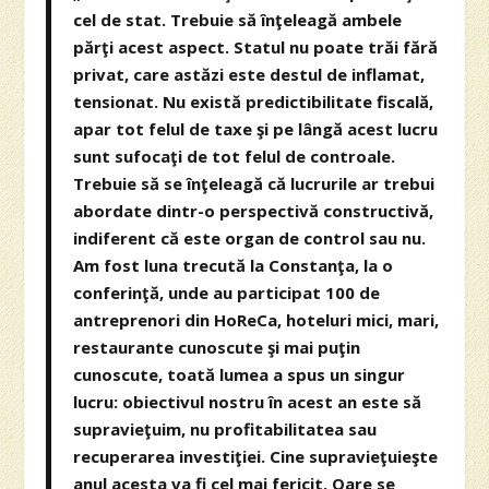
cel de stat. Trebuie să înţeleagă ambele
părţi acest aspect. Statul nu poate trăi fără
privat, care astăzi este destul de inflamat,
tensionat. Nu există predictibilitate fiscală,
apar tot felul de taxe şi pe lângă acest lucru
sunt sufocaţi de tot felul de controale.
Trebuie să se înţeleagă că lucrurile ar trebui
abordate dintr-o perspectivă constructivă,
indiferent că este organ de control sau nu.
Am fost luna trecută la Constanţa, la o
conferinţă, unde au participat 100 de
antreprenori din HoReCa, hoteluri mici, mari,
restaurante cunoscute şi mai puţin
cunoscute, toată lumea a spus un singur
lucru: obiectivul nostru în acest an este să
supravieţuim, nu profitabilitatea sau
recuperarea investiţiei. Cine supravieţuieşte
anul acesta va fi cel mai fericit. Oare se