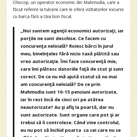
Chiscop, un operator economic din Mahmudia, care a
făcut referire la tulcenii care le oferă vizitatorilor excursii
cu barca fără a tăia bon fiscal.
„Noi suntem agenţii economici autorizaţi, iar
porţile ne sunt deschise. Ce facem cu
concurenţa neloială? Roiesc bărci în jurul
meu, bineînţeles fără nicio taxă plătită sau
vreo autorizaţie. Îmi face concurenţă mie,
care îmi plătesc datoriile faţă de stat şi sunt
corect. De ce nu mă ajută statul să nu mai
am concurenţă neloială? De ce prin
Mahmudia sunt 10-15 pensiuni autorizate,
iar în rest încă de cinci ori pe atâtea
neautorizate? Au şi afiş la poartă, dar nu
sunt autorizate. Sunt organe care pot şi ar
trebui să îi controleze. Când vine controlul,
eu nu pot să închid poarta ca cei care nu se