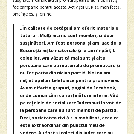
susţinătorii candidatului pro-european s-au mobilizat şi
fac campanie pentru acesta. Activiştii USR se manifestă,
bineînţeles, şi online.
„În calitate de cetăţeni am oferit materiale
tuturor. Mulţi nici nu sunt membri, ci doar
susţinători. Am fost personal şi am luat de la
Bucureşti nişte materiale şi le-am împărţit
colegilor. Am văzut că mai sunt şi alte
persoane care au materiale de promovare şi
nu fac parte din niciun partid. Noi nu am
iniţiat apeluri telefonice pentru promovare.
Avem diferite grupuri, pagini de Facebook,
unde comunicăm cu susţinătorii interni. Văd
pe reţelele de socializare îndemnuri la vot de
la persoane care nu sunt membri de partid.
Deci, societatea civilă s-a mobilizat, ceea ce
este extraordinar din punctul meu de
vedere. Au fost şi colegi din judeţ care au