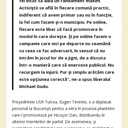
fel încât să aibă un randament maxim.
Activiştii se află în fiecare comună practic,
indiferent că avem primar sau nu în funcţie,
la fel cum facem şi-n municipiu. Pe online,
fiecare este liber să facă promovare în
modul în care doreşte. Şi pe online facem o
campanie care nici pe departe nu seamănă
cu ceea ce fac adversarii, în sensul că nu
intrăm în jocul lor de a jigni, de a discuta
într-o manieră care să enerveze publicul. Nu
recurgem la injurii. Pur şi simplu arătăm care
este opţiunea corectă”, ne-a spus liberalul
Michael Gudu.
Preşedintele USR Tulcea, Eugen Terente, s-a deplasat
personal la Bucureşti pentru a intra în posesia pliantelor
care-l promovează pe Nicuşor Dan, distribuindu-le
ulterior membrilor de partid. De asemenea, şi