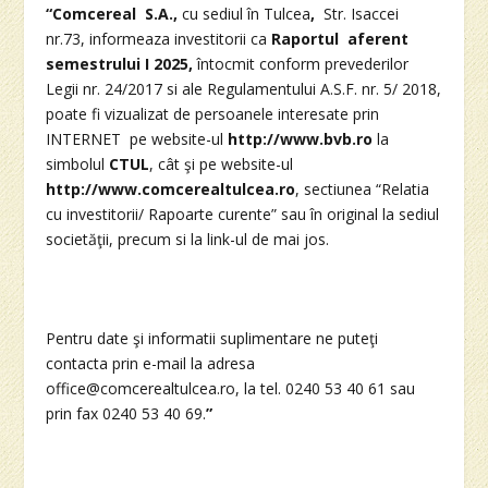
“
Comcereal S.A.,
cu sediul în Tulcea
,
Str. Isaccei
nr.73, informeaza investitorii ca
Raportul aferent
semestrului I 2025,
întocmit conform prevederilor
Legii nr. 24/2017 si ale Regulamentului A.S.F. nr. 5/ 2018,
poate fi vizualizat de persoanele interesate prin
INTERNET pe website-ul
http://www.bvb.ro
la
simbolul
CTUL
, cât şi pe website-ul
http://www.comcerealtulcea.ro
, sectiunea “Relatia
cu investitorii/ Rapoarte curente” sau în original la sediul
societăţii, precum si la link-ul de mai jos.
Pentru date şi informatii suplimentare ne puteţi
contacta prin e-mail la adresa
office@comcerealtulcea.ro, la tel. 0240 53 40 61 sau
prin fax 0240 53 40 69.
”