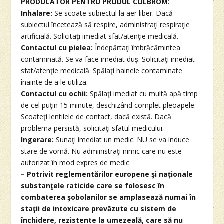
PRODUCĂTOR PENTRU PRODUL COLBROM:
Inhalare:
Se scoate subiectul la aer liber. Dacă
subiectul încetează să respire, administraţi respiraţie
artificială. Solicitaţi imediat sfat/atenţie medicală.
Contactul cu pielea:
Îndepărtaţi îmbrăcămintea
contaminată. Se va face imediat duş. Solicitaţi imediat
sfat/atenţie medicală. Spălaţi hainele contaminate
înainte de a le utiliza.
Contactul cu ochii:
Spălaţi imediat cu multă apă timp
de cel puţin 15 minute, deschizând complet pleoapele.
Scoateţi lentilele de contact, dacă există. Dacă
problema persistă, solicitaţi sfatul medicului.
Ingerare:
Sunaţi imediat un medic. NU se va induce
stare de vomă. Nu administraţi nimic care nu este
autorizat în mod expres de medic.
– Potrivit reglementărilor europene şi naţionale
substanţele raticide care se folosesc în
combaterea şobolanilor se amplasează numai în
staţii de intoxicare prevăzute cu sistem de
închidere, rezistente la umezeală, care să nu