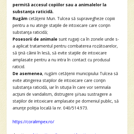
permită accesul copiilor sau a animalelor la
substanţa raticidă.
Rugăm
cetăţenii Mun. Tulcea să supravegheze copiii
pentru a nu atinge staţiile de intoxicare care conţin
substanţa raticidă;
Posesorii de animale
sunt rugaţi ca în zonele unde s-
a aplicat tratamentul pentru combaterea rozătoarelor,
să ţină câinii în lesă, să evite staţiile de intoxicare
amplasate pentru a nu intra în contact cu produsul
raticid.
De asemenea
, rugăm cetăţenii municipiului Tulcea să
evite atingerea staţiilor de intoxicare care conţin
substanţa raticidă, iar în situţia în care vor semnala
acţiuni de vandalism, distrugere şi/sau sustragere a
staţiilor de intoxicare amplasate pe domeniul public, să
anunţe poliţia locală la nr. 040/514.973.
https://coralimpex.ro/