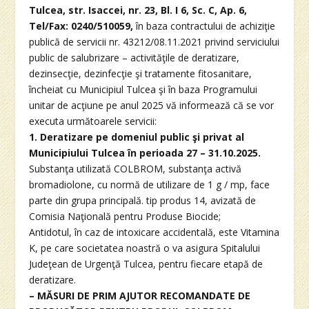
Tulcea, str. Isaccei, nr. 23, Bl. I 6, Sc. C, Ap. 6,
Tel/Fax: 0240/510059,
în baza contractului de achiziţie
publică de servicii nr. 43212/08.11.2021 privind serviciului
public de salubrizare – activităţile de deratizare,
dezinsecţie, dezinfecţie şi tratamente fitosanitare,
încheiat cu Municipiul Tulcea şi în baza Programului
unitar de acţiune pe anul 2025 vă informează că se vor
executa următoarele servicii:
1. Deratizare pe domeniul public şi privat al
Municipiului Tulcea în perioada 27 – 31.10.2025.
Substanţa utilizată COLBROM, substanţa activă
bromadiolone, cu normă de utilizare de 1 g / mp, face
parte din grupa principală. tip produs 14, avizată de
Comisia Naţională pentru Produse Biocide;
Antidotul, în caz de intoxicare accidentală, este Vitamina
K, pe care societatea noastră o va asigura Spitalului
Judeţean de Urgenţă Tulcea, pentru fiecare etapă de
deratizare.
– MĂSURI DE PRIM AJUTOR RECOMANDATE DE