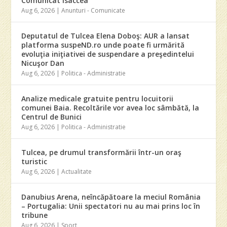
Comunicat Isaccea
Aug 6, 2026
|
Anunturi - Comunicate
Deputatul de Tulcea Elena Doboş: AUR a lansat
platforma suspeND.ro unde poate fi urmărită
evoluţia iniţiativei de suspendare a preşedintelui
Nicuşor Dan
Aug 6, 2026
|
Politica - Administratie
Analize medicale gratuite pentru locuitorii
comunei Baia. Recoltările vor avea loc sâmbătă, la
Centrul de Bunici
Aug 6, 2026
|
Politica - Administratie
Tulcea, pe drumul transformării într-un oraş
turistic
Aug 6, 2026
|
Actualitate
Danubius Arena, neîncăpătoare la meciul România
– Portugalia: Unii spectatori nu au mai prins loc în
tribune
Aug 6, 2026
|
Sport