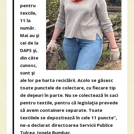
pentru
textile,
11 la
număr.
Mai au şi
cei de la
DAPS şi,
din câte
cunosc,
sunt şi
ale lor pe harta reciclării. Acolo se găsesc
toate punctele de colectare, cu fiecare tip
de deşeuri în parte. Nu se colectează în saci
pentru textile, pentru că legislaţia prevede
să avem containere separate. Toate
textilele se depozitează în cele 11 puncte”,
ne-a declarat directoarea Servicii Publice
Tulcea, Ionela Bumbac.