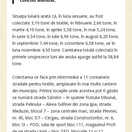
conchis Bumbac.
Situaţia lunară arată că, în luna ianuarie, au fost
colectate 3,10 tone de textile, în februarie 2,66 tone, în
martie 4,10 tone, în aprilie 5,58 tone, în mai 5,24 tone,
în iunie 6,54 tone, în iulie 6,90 tone, în august 6,20 tone,
în septembrie 7,44 tone, în octombrie 6,58 tone, iar în
luna noiembrie 4,50 tone. Cantitatea totală colectată în
primele unsprezece luni ale anului ajunge astfel la 58,84
tone.
Colectarea se face prin intermediul a 11 containere
stradale pentru textile, amplasate în mai multe cartiere
din municipiu. Printre locaţiile unde acestea pot fi găsite
se numără strada Sălciilor – în spatele fostului tribunal,
strada Pelinului – Aleea Sulfinei din zona Jipa, strada
Meduzei, blocul 7 – zona centralei mari, strada Plevnei,
nr. 45, bloc D7 – Cergau, strada Constructorilor, nr. 6,
bloc I3 – POD, sala de sport bloc I 11, magazinul Profi
de pe strada Unirii – bloc TEO, blocurile 11 şi 12,