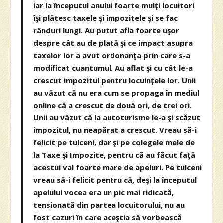
iar la începutul anului foarte mulţi locuitori
îşi plătesc taxele şi impozitele şi se fac
rânduri lungi. Au putut afla foarte uşor
despre cât au de plată şi ce impact asupra
taxelor lor a avut ordonanţa prin care s-a
modificat cuantumul. Au aflat şi cu cât le-a
crescut impozitul pentru locuinţele lor. Unii
au văzut că nu era cum se propaga în mediul
online că a crescut de două ori, de trei ori.
Unii au văzut că la autoturisme le-a şi scăzut
impozitul, nu neapărat a crescut. Vreau să-i
felicit pe tulceni, dar şi pe colegele mele de
la Taxe şi Impozite, pentru că au făcut faţă
acestui val foarte mare de apeluri. Pe tulceni
vreau să-i felicit pentru că, deşi la începutul
apelului vocea era un pic mai ridicată,
tensionată din partea locuitorului, nu au
fost cazuri în care aceştia să vorbească