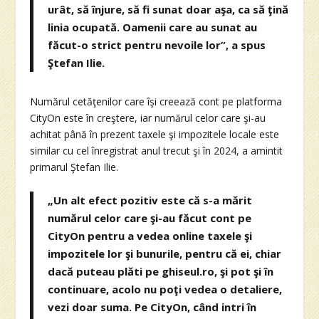
urât, să înjure, să fi sunat doar aşa, ca să ţină
linia ocupată. Oamenii care au sunat au
făcut-o strict pentru nevoile lor”, a spus
Ştefan Ilie.
Numărul cetăţenilor care îşi creează cont pe platforma
CityOn este în creştere, iar numărul celor care şi-au
achitat până în prezent taxele şi impozitele locale este
similar cu cel înregistrat anul trecut şi în 2024, a amintit
primarul Ştefan Ilie.
„Un alt efect pozitiv este că s-a mărit
numărul celor care şi-au făcut cont pe
CityOn pentru a vedea online taxele şi
impozitele lor şi bunurile, pentru că ei, chiar
dacă puteau plăti pe ghiseul.ro, şi pot şi în
continuare, acolo nu poţi vedea o detaliere,
vezi doar suma. Pe CityOn, când intri în