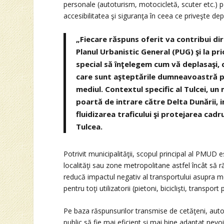
personale (autoturism, motocicletă, scuter etc.) p
accesibilitatea şi siguranţa în ceea ce priveşte dep
„Fiecare răspuns oferit va contribui di
Planul Urbanistic General (PUG) şi la p
special să înţelegem cum vă deplasaşi, ce
care sunt aşteptările dumneavoastră pen
mediul. Contextul specific al Tulcei, un
poartă de intrare către Delta Dunării, 
fluidizarea traficului şi protejarea cadr
Tulcea.
Potrivit municipalităţii, scopul principal al PMUD 
localităţi sau zone metropolitane astfel încât să 
reducă impactul negativ al transportului asupra mediu
pentru toţi utilizatorii (pietoni, biciclişti, transport 
Pe baza răspunsurilor transmise de cetăţeni, autori
public să fie mai eficient şi mai bine adaptat nevo