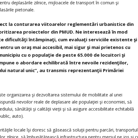
entru deplasările zilnice, mijloacele de transport în comun şi
lasările pietonale.
rect la conturarea viitoarelor reglementări urbanistice din
rioritizarea proiectelor din PMUD. Ne interesează în mod
 dificultăţi întâmpinaţi, cum evaluaţi serviciile existente şi
tru un oraş mai accesibil, mai sigur şi mai prietenos cu
 municipiu cu o populaţie de peste 65.000 de locuitori şi
impune o abordare echilibrată între nevoile rezidenţilor,
ului natural unic”, au transmis reprezentanţii Primăriei
este organizarea şi dezvoltarea sistemului de mobilitate al unei
răspundă nevoilor reale de deplasare ale populaţiei şi economiei, să
lui, sănătăţii şi calităţii vieţii şi să asigure accesibilitate echitabilă
public, auto).
tăţile locale îşi doresc să găsească soluţii pentru parcări, transportul
ilor zilnice, să îmbunătăţească infrastructura pentru mersul pe jos şi c