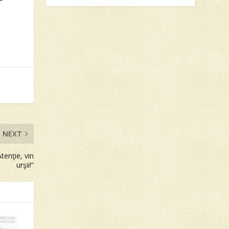
NEXT
enţie, vin
urşii!”