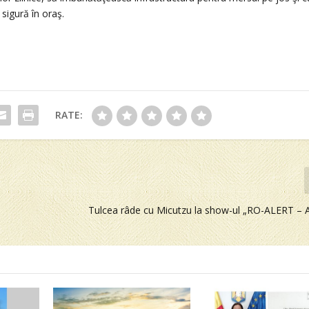
 sigură în oraş.
RATE:
Tulcea râde cu Micutzu la show-ul „RO-ALERT – At