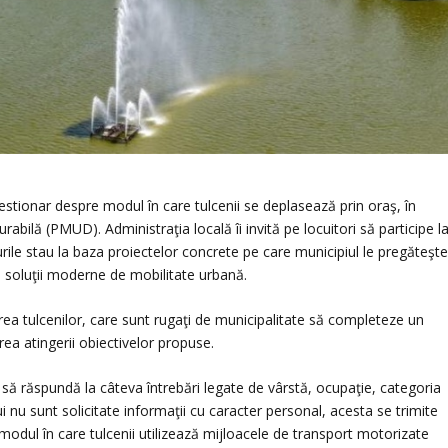
estionar despre modul în care tulcenii se deplasează prin oraş, în
rabilă (PMUD). Administraţia locală îi invită pe locuitori să participe l
ile stau la baza proiectelor concrete pe care municipiul le pregăteşt
 soluţii moderne de mobilitate urbană.
area tulcenilor, care sunt rugaţi de municipalitate să completeze un
ea atingerii obiectivelor propuse.
i să răspundă la câteva întrebări legate de vârstă, ocupaţie, categoria
lui nu sunt solicitate informaţii cu caracter personal, acesta se trimite
 modul în care tulcenii utilizează mijloacele de transport motorizate